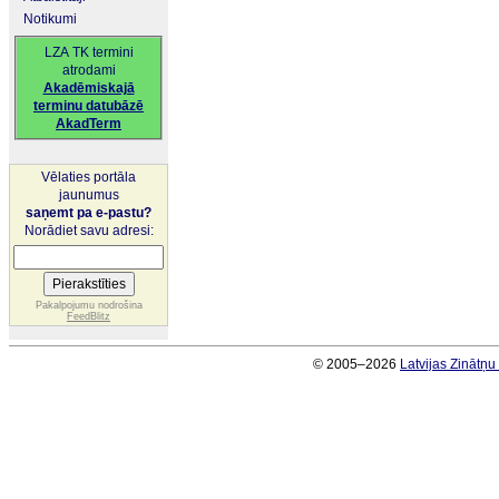
Notikumi
LZA TK termini
atrodami
Akadēmiskajā
terminu datubāzē
AkadTerm
Vēlaties portāla
jaunumus
saņemt pa e-pastu?
Norādiet savu adresi:
Pakalpojumu nodrošina
FeedBlitz
© 2005–2026
Latvijas Zinātņ