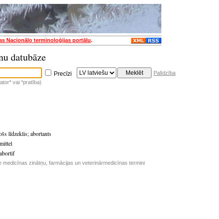
jas Nacionālo terminoloģijas portālu
.
nu datubāze
Palīdzība
Precīzi
tor* vai *pratība)
ošs līdzeklis
;
abortants
ittel
bortif
e medicīnas zinātņu, farmācijas un veterinārmedicīnas termini