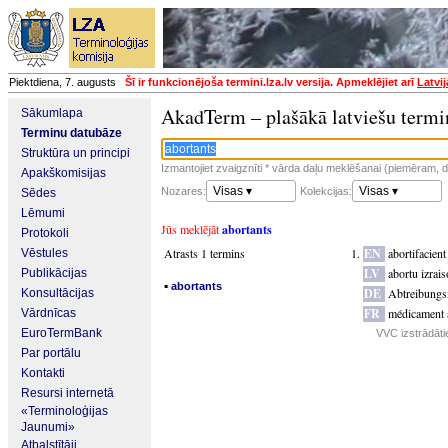
Piektdiena, 7. augusts
Šī ir funkcionējoša termini.lza.lv versija. Apmeklējiet arī
Latvi
AkadTerm – plašākā latviešu termi
Sākumlapa
Terminu datubāze
Struktūra un principi
Izmantojiet zvaigznīti * vārda daļu meklēšanai (piemēram, da
Apakškomisijas
Visas ▾
Visas ▾
Nozares:
Kolekcijas:
Sēdes
Lēmumi
Jūs meklējāt
abortants
Protokoli
Atrasts 1 termins
EN
abortifacient
Vēstules
LV
abortu izrais
Publikācijas
▪
abortants
DE
Abtreibungsm
Konsultācijas
FR
médicament a
Vārdnīcas
EuroTermBank
VVC izstrādāti
Par portālu
Kontakti
Resursi internetā
«Terminoloģijas
Jaunumi»
Atbalstītāji