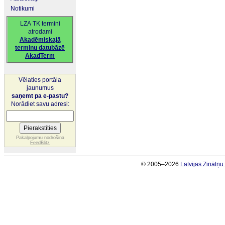
Notikumi
LZA TK termini
atrodami
Akadēmiskajā
terminu datubāzē
AkadTerm
Vēlaties portāla
jaunumus
saņemt pa e-pastu?
Norādiet savu adresi:
Pakalpojumu nodrošina
FeedBlitz
© 2005–2026
Latvijas Zinātņ