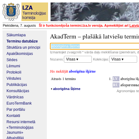
Piektdiena, 7. augusts
Šī ir funkcionējoša termini.lza.lv versija. Apmeklējiet arī
Latvi
AkadTerm – plašākā latviešu termi
Sākumlapa
Terminu datubāze
Struktūra un principi
Izmantojiet zvaigznīti * vārda daļu meklēšanai (piemēram, da
Apakškomisijas
Visas ▾
Visas ▾
Nozares:
Kolekcijas:
Sēdes
Lēmumi
Jūs meklējāt
aborigēna šķirne
Protokoli
Atrasts 1 termins
LV
aborigēna šķ
Vēstules
RU
аборигенны
Publikācijas
▪
aborigēna šķirne
Konsultācijas
Agronomijas te
Vārdnīcas
EuroTermBank
Par portālu
Kontakti
Resursi internetā
«Terminoloģijas
Jaunumi»
Atbalstītāji