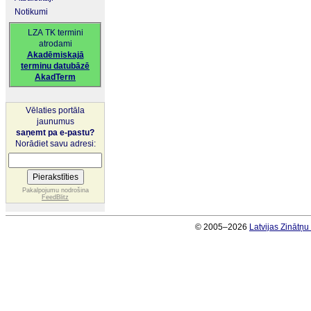
Notikumi
LZA TK termini
atrodami
Akadēmiskajā
terminu datubāzē
AkadTerm
Vēlaties portāla
jaunumus
saņemt pa e-pastu?
Norādiet savu adresi:
Pakalpojumu nodrošina
FeedBlitz
© 2005–2026
Latvijas Zinātņ