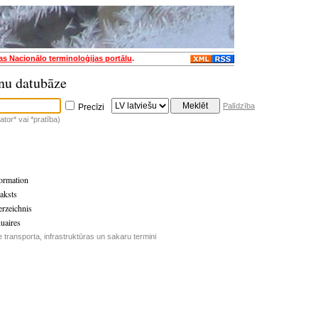
jas Nacionālo terminoloģijas portālu
.
nu datubāze
Palīdzība
Precīzi
tor* vai *pratība)
formation
aksts
rzeichnis
nuaires
 transporta, infrastruktūras un sakaru termini