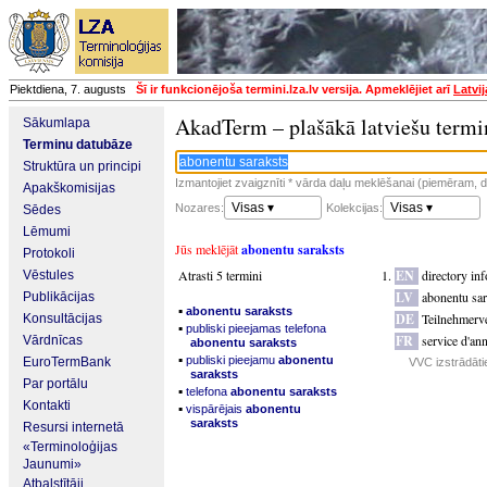
Piektdiena, 7. augusts
Šī ir funkcionējoša termini.lza.lv versija. Apmeklējiet arī
Latvi
AkadTerm – plašākā latviešu termi
Sākumlapa
Terminu datubāze
Struktūra un principi
Izmantojiet zvaigznīti * vārda daļu meklēšanai (piemēram, da
Apakškomisijas
Visas ▾
Visas ▾
Nozares:
Kolekcijas:
Sēdes
Lēmumi
Jūs meklējāt
abonentu saraksts
Protokoli
Atrasti 5 termini
EN
directory in
Vēstules
LV
abonentu sar
Publikācijas
▪
abonentu saraksts
DE
Teilnehmerve
Konsultācijas
▪
publiski pieejamas telefona
FR
service d'an
Vārdnīcas
abonentu saraksts
▪
publiski pieejamu
abonentu
EuroTermBank
VVC izstrādātie
saraksts
Par portālu
▪
telefona
abonentu saraksts
Kontakti
▪
vispārējais
abonentu
saraksts
Resursi internetā
«Terminoloģijas
Jaunumi»
Atbalstītāji