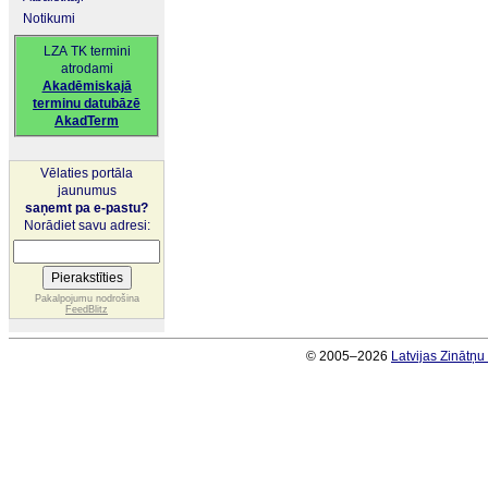
Notikumi
LZA TK termini
atrodami
Akadēmiskajā
terminu datubāzē
AkadTerm
Vēlaties portāla
jaunumus
saņemt pa e-pastu?
Norādiet savu adresi:
Pakalpojumu nodrošina
FeedBlitz
© 2005–2026
Latvijas Zinātņ