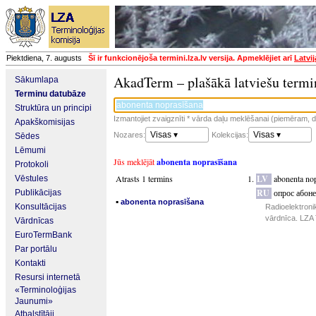
Piektdiena, 7. augusts
Šī ir funkcionējoša termini.lza.lv versija. Apmeklējiet arī
Latvi
AkadTerm – plašākā latviešu termi
Sākumlapa
Terminu datubāze
Struktūra un principi
Izmantojiet zvaigznīti * vārda daļu meklēšanai (piemēram, da
Apakškomisijas
Visas ▾
Visas ▾
Nozares:
Kolekcijas:
Sēdes
Lēmumi
Jūs meklējāt
abonenta noprasīšana
Protokoli
Atrasts 1 termins
LV
abonenta no
Vēstules
RU
опрос абоне
Publikācijas
▪
abonenta noprasīšana
Konsultācijas
Radioelektroni
vārdnīca. LZA 
Vārdnīcas
EuroTermBank
Par portālu
Kontakti
Resursi internetā
«Terminoloģijas
Jaunumi»
Atbalstītāji