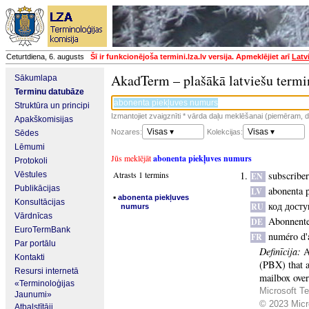
Ceturtdiena, 6. augusts
Šī ir funkcionējoša termini.lza.lv versija. Apmeklējiet arī
Latv
AkadTerm – plašākā latviešu termi
Sākumlapa
Terminu datubāze
Struktūra un principi
Izmantojiet zvaigznīti * vārda daļu meklēšanai (piemēram, da
Apakškomisijas
Visas ▾
Visas ▾
Nozares:
Kolekcijas:
Sēdes
Lēmumi
Jūs meklējāt
abonenta piekļuves numurs
Protokoli
Atrasts 1 termins
subscribe
Vēstules
EN
Publikācijas
abonenta 
LV
▪
abonenta piekļuves
Konsultācijas
код досту
RU
numurs
Vārdnīcas
Abonnent
DE
EuroTermBank
numéro d'
FR
Par portālu
Definīcija:
A
Kontakti
(PBX) that a
Resursi internetā
mailbox over
«Terminoloģijas
Microsoft Te
Jaunumi»
© 2023 Micro
Atbalstītāji