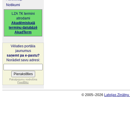
Notikumi
LZA TK termini
atrodami
Akadēmiskajā
terminu datubāzē
AkadTerm
Vēlaties portāla
jaunumus
saņemt pa e-pastu?
Norādiet savu adresi:
Pakalpojumu nodrošina
FeedBlitz
© 2005–2026
Latvijas Zinātņ