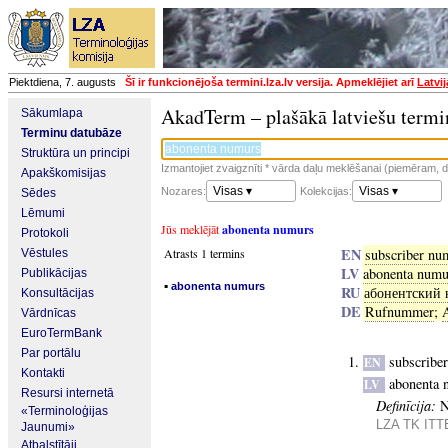
Piektdiena, 7. augusts
Šī ir funkcionējoša termini.lza.lv versija. Apmeklējiet arī
Latvi
AkadTerm – plašākā latviešu termi
Sākumlapa
Terminu datubāze
Struktūra un principi
Izmantojiet zvaigznīti * vārda daļu meklēšanai (piemēram, da
Apakškomisijas
Visas ▾
Visas ▾
Nozares:
Kolekcijas:
Sēdes
Lēmumi
Jūs meklējāt
abonenta numurs
Protokoli
EN
Atrasts 1 termins
subscriber nu
Vēstules
LV
abonenta numu
Publikācijas
▪
abonenta numurs
RU
абонентский 
Konsultācijas
DE
Rufnummer
;
Vārdnīcas
EuroTermBank
Par portālu
subscribe
EN
Kontakti
abonenta 
LV
Resursi internetā
Definīcija:
N
«Terminoloģijas
LZA TK ITTE
Jaunumi»
Atbalstītāji