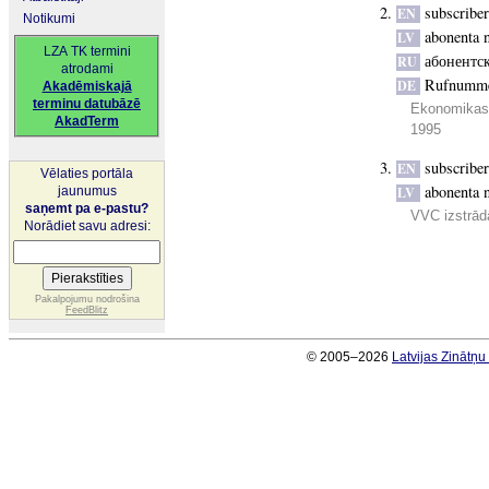
subscribe
EN
Notikumi
abonenta 
LV
LZA TK termini
абонентс
RU
atrodami
Rufnumm
DE
Akadēmiskajā
terminu datubāzē
Ekonomikas,
AkadTerm
1995
subscribe
EN
Vēlaties portāla
abonenta 
jaunumus
LV
saņemt pa e-pastu?
VVC izstrādā
Norādiet savu adresi:
Pakalpojumu nodrošina
FeedBlitz
© 2005–2026
Latvijas Zinātņ