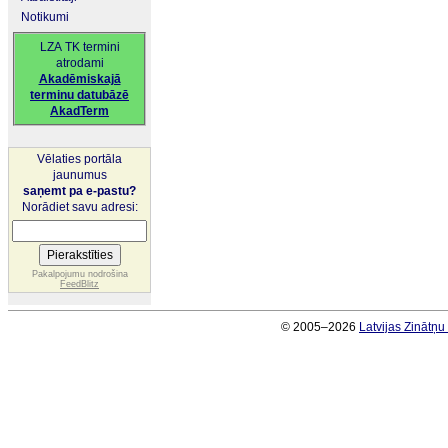
Notikumi
LZA TK termini
atrodami
Akadēmiskajā
terminu datubāzē
AkadTerm
Vēlaties portāla
jaunumus
saņemt pa e-pastu?
Norādiet savu adresi:
Pakalpojumu nodrošina
FeedBlitz
© 2005–2026
Latvijas Zinātņ