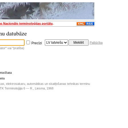
as Nacionālo terminoloģijas portālu
.
nu datubāze
Palīdzība
Precīzi
tor* vai *pratība)
prasīšana
нта
kas, elektrosakaru, automātikas un skaitļošanas tehnikas terminu
TK Terminoloģija 6 — R., Liesma, 1968