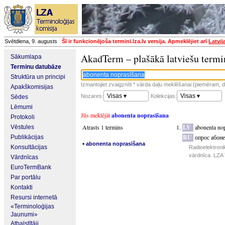
Svētdiena, 9. augusts
Šī ir funkcionējoša termini.lza.lv versija. Apmeklējiet arī
Latvij
AkadTerm – plašākā latviešu termi
Sākumlapa
Terminu datubāze
Struktūra un principi
Izmantojiet zvaigznīti * vārda daļu meklēšanai (piemēram, da
Apakškomisijas
Visas ▾
Visas ▾
Nozares:
Kolekcijas:
Sēdes
Lēmumi
Jūs meklējāt
abonenta noprasīšana
Protokoli
Atrasts 1 termins
LV
abonenta no
Vēstules
RU
опрос абоне
Publikācijas
▪
abonenta noprasīšana
Konsultācijas
Radioelektroni
vārdnīca. LZA 
Vārdnīcas
EuroTermBank
Par portālu
Kontakti
Resursi internetā
«Terminoloģijas
Jaunumi»
Atbalstītāji