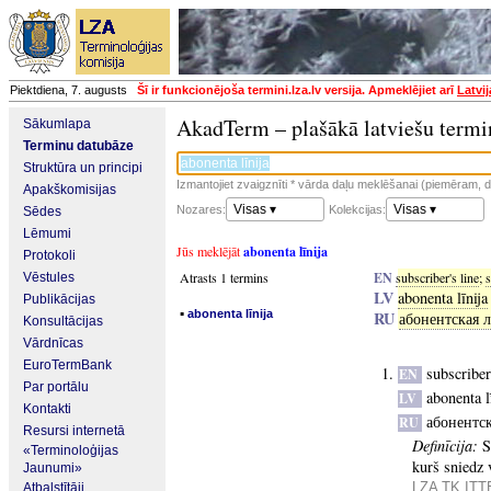
Piektdiena, 7. augusts
Šī ir funkcionējoša termini.lza.lv versija. Apmeklējiet arī
Latvi
AkadTerm – plašākā latviešu termi
Sākumlapa
Terminu datubāze
Struktūra un principi
Izmantojiet zvaigznīti * vārda daļu meklēšanai (piemēram, da
Apakškomisijas
Visas ▾
Visas ▾
Nozares:
Kolekcijas:
Sēdes
Lēmumi
Jūs meklējāt
abonenta līnija
Protokoli
Atrasts 1 termins
EN
subscriber's line
;
s
Vēstules
LV
abonenta līnija
Publikācijas
▪
abonenta līnija
RU
абонентская 
Konsultācijas
Vārdnīcas
EuroTermBank
subscriber
EN
Par portālu
abonenta l
LV
Kontakti
абонентс
RU
Resursi internetā
Definīcija:
S
«Terminoloģijas
kurš sniedz 
Jaunumi»
LZA TK ITTE
Atbalstītāji