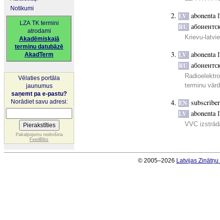
Notikumi
abonenta l
LV
LZA TK termini
абонентс
RU
atrodami
Krievu-latvi
Akadēmiskajā
terminu datubāzē
abonenta l
LV
AkadTerm
абонентс
RU
Radioelektro
Vēlaties portāla
terminu vār
jaunumus
saņemt pa e-pastu?
subscriber
Norādiet savu adresi:
EN
abonenta l
LV
VVC izstrādā
Pakalpojumu nodrošina
FeedBlitz
© 2005–2026
Latvijas Zinātņ