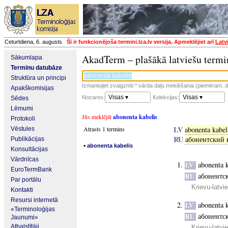
Ceturtdiena, 6. augusts
Šī ir funkcionējoša termini.lza.lv versija. Apmeklējiet arī
Latv
AkadTerm – plašākā latviešu termi
Sākumlapa
Terminu datubāze
Struktūra un principi
Izmantojiet zvaigznīti * vārda daļu meklēšanai (piemēram, da
Apakškomisijas
Visas ▾
Visas ▾
Nozares:
Kolekcijas:
Sēdes
Lēmumi
Jūs meklējāt
abonenta kabelis
Protokoli
LV
Atrasts 1 termins
abonenta kabel
Vēstules
RU
абонентский 
Publikācijas
▪
abonenta kabelis
Konsultācijas
Vārdnīcas
abonenta k
LV
EuroTermBank
абонентс
RU
Par portālu
Krievu-latvi
Kontakti
Resursi internetā
abonenta k
LV
«Terminoloģijas
абонентс
RU
Jaunumi»
Atbalstītāji
Krievu-latvi