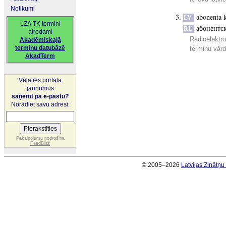
Notikumi
abonenta k
LV
LZA TK termini
абонентс
RU
atrodami
Radioelektro
Akadēmiskajā
terminu datubāzē
terminu vār
AkadTerm
Vēlaties portāla
jaunumus
saņemt pa e-pastu?
Norādiet savu adresi:
Pakalpojumu nodrošina
FeedBlitz
© 2005–2026
Latvijas Zinātņ