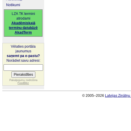
Notikumi
LZA TK termini
atrodami
Akadēmiskajā
terminu datubāzē
AkadTerm
Vēlaties portāla
jaunumus
saņemt pa e-pastu?
Norādiet savu adresi:
Pakalpojumu nodrošina
FeedBlitz
© 2005–2026
Latvijas Zinātņ