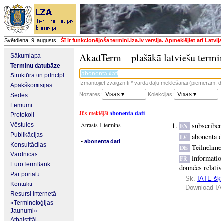
Svētdiena, 9. augusts
Šī ir funkcionējoša termini.lza.lv versija. Apmeklējiet arī
Latvij
AkadTerm – plašākā latviešu termi
Sākumlapa
Terminu datubāze
Struktūra un principi
Izmantojiet zvaigznīti * vārda daļu meklēšanai (piemēram, da
Apakškomisijas
Visas ▾
Visas ▾
Nozares:
Kolekcijas:
Sēdes
Lēmumi
Jūs meklējāt
abonenta dati
Protokoli
Atrasts 1 termins
subscriber
Vēstules
EN
Publikācijas
abonenta d
LV
▪
abonenta dati
Konsultācijas
Teilnehme
DE
Vārdnīcas
informatio
FR
EuroTermBank
données relati
Par portālu
Sk.
IATE šķi
Kontakti
Download IA
Resursi internetā
«Terminoloģijas
Jaunumi»
Atbalstītāji