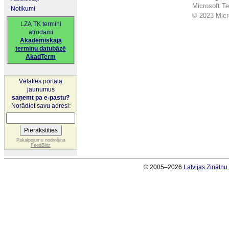
Microsoft Te
Notikumi
© 2023 Micro
LZA TK termini
atrodami
Akadēmiskajā
terminu datubāzē
AkadTerm
Vēlaties portāla
jaunumus
saņemt pa e-pastu?
Norādiet savu adresi:
Pakalpojumu nodrošina
FeedBlitz
© 2005–2026
Latvijas Zinātņ