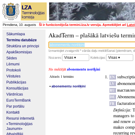
Pirmdiena, 10. augusts
Šī ir funkcionējoša termini.lza.lv versija. Apmeklējiet arī
Latvi
AkadTerm – plašākā latviešu termi
Sākumlapa
Terminu datubāze
Struktūra un principi
Izmantojiet zvaigznīti * vārda daļu meklēšanai (piemēram, da
Apakškomisijas
Visas ▾
Visas ▾
Nozares:
Kolekcijas:
Sēdes
Lēmumi
Jūs meklējāt
abonementu norēķini
Protokoli
Atrasts 1 termins
subscripti
Vēstules
EN
Publikācijas
abonement
LV
▪
abonementu norēķini
Konsultācijas
выставле
RU
Vārdnīcas
Abonneme
DE
EuroTermBank
facturatio
FR
Par portālu
Definīcija:
T
Kontakti
managers to 
Resursi internetā
and renew co
«Terminoloģijas
makes compl
Jaunumi»
recurring re
Atbalstītāji