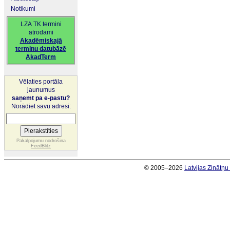
Notikumi
LZA TK termini
atrodami
Akadēmiskajā
terminu datubāzē
AkadTerm
Vēlaties portāla
jaunumus
saņemt pa e-pastu?
Norādiet savu adresi:
Pakalpojumu nodrošina
FeedBlitz
© 2005–2026
Latvijas Zinātņ