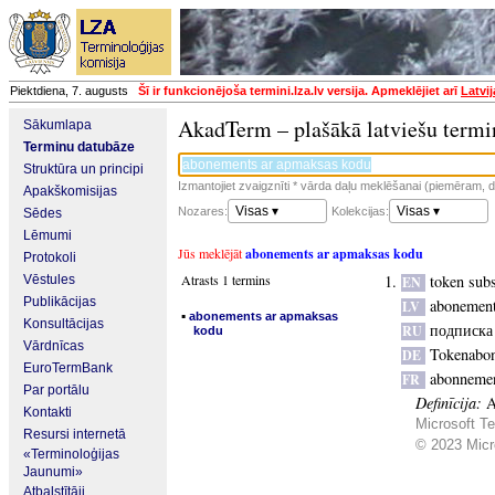
Piektdiena, 7. augusts
Šī ir funkcionējoša termini.lza.lv versija. Apmeklējiet arī
Latvi
AkadTerm – plašākā latviešu termi
Sākumlapa
Terminu datubāze
Struktūra un principi
Izmantojiet zvaigznīti * vārda daļu meklēšanai (piemēram, da
Apakškomisijas
Visas ▾
Visas ▾
Nozares:
Kolekcijas:
Sēdes
Lēmumi
Jūs meklējāt
abonements ar apmaksas kodu
Protokoli
Atrasts 1 termins
token subs
Vēstules
EN
Publikācijas
abonement
LV
▪
abonements ar apmaksas
Konsultācijas
подписка
RU
kodu
Vārdnīcas
Tokenabo
DE
EuroTermBank
abonnemen
FR
Par portālu
Definīcija:
A
Kontakti
Microsoft Te
Resursi internetā
© 2023 Micro
«Terminoloģijas
Jaunumi»
Atbalstītāji