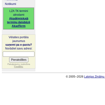
Notikumi
LZA TK termini
atrodami
Akadēmiskajā
terminu datubāzē
AkadTerm
Vēlaties portāla
jaunumus
saņemt pa e-pastu?
Norādiet savu adresi:
Pakalpojumu nodrošina
FeedBlitz
© 2005–2026
Latvijas Zinātņ