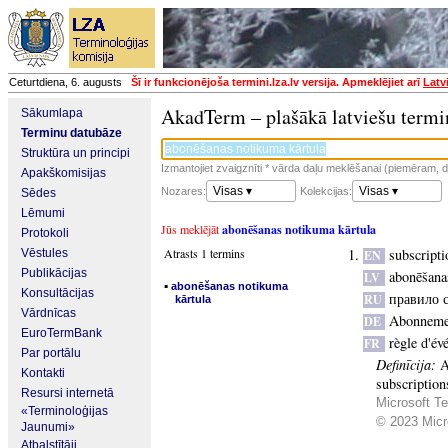
Ceturtdiena, 6. augusts
Šī ir funkcionējoša termini.lza.lv versija. Apmeklējiet arī
Latv
AkadTerm – plašākā latviešu termi
Sākumlapa
Terminu datubāze
Struktūra un principi
Izmantojiet zvaigznīti * vārda daļu meklēšanai (piemēram, da
Apakškomisijas
Visas ▾
Visas ▾
Nozares:
Kolekcijas:
Sēdes
Lēmumi
Jūs meklējāt
abonēšanas notikuma kārtula
Protokoli
Atrasts 1 termins
subscripti
Vēstules
EN
Publikācijas
abonēšana
LV
▪
abonēšanas notikuma
Konsultācijas
правило 
RU
kārtula
Vārdnīcas
Abonnemen
DE
EuroTermBank
règle d'é
FR
Par portālu
Definīcija:
A
Kontakti
subscription
Resursi internetā
Microsoft Te
«Terminoloģijas
© 2023 Micro
Jaunumi»
Atbalstītāji