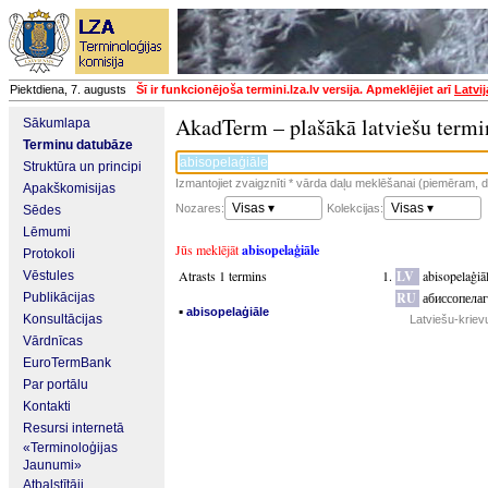
Piektdiena, 7. augusts
Šī ir funkcionējoša termini.lza.lv versija. Apmeklējiet arī
Latvi
AkadTerm – plašākā latviešu termi
Sākumlapa
Terminu datubāze
Struktūra un principi
Izmantojiet zvaigznīti * vārda daļu meklēšanai (piemēram, da
Apakškomisijas
Visas ▾
Visas ▾
Nozares:
Kolekcijas:
Sēdes
Lēmumi
Jūs meklējāt
abisopelaģiāle
Protokoli
Atrasts 1 termins
LV
abisopelaģiā
Vēstules
RU
абиссопела
Publikācijas
▪
abisopelaģiāle
Konsultācijas
Latviešu-kriev
Vārdnīcas
EuroTermBank
Par portālu
Kontakti
Resursi internetā
«Terminoloģijas
Jaunumi»
Atbalstītāji