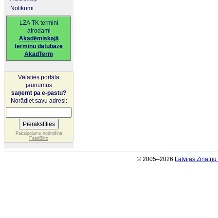
Notikumi
LZA TK termini
atrodami
Akadēmiskajā
terminu datubāzē
AkadTerm
Vēlaties portāla
jaunumus
saņemt pa e-pastu?
Norādiet savu adresi:
Pakalpojumu nodrošina
FeedBlitz
© 2005–2026
Latvijas Zinātņ