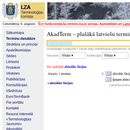
Ceturtdiena, 6. augusts
Šī ir funkcionējoša termini.lza.lv versija. Apmeklējiet arī
Latv
AkadTerm – plašākā latviešu termi
Sākumlapa
Terminu datubāze
Struktūra un principi
Izmantojiet zvaigznīti * vārda daļu meklēšanai (piemēram, da
Apakškomisijas
Visas ▾
Visas ▾
Nozares:
Kolekcijas:
Sēdes
Lēmumi
Jūs meklējāt
abisālās fācijas
Protokoli
Atrasts 1 termins
LV
abisālās fāci
Vēstules
RU
фации абис
Publikācijas
▪
abisālās fācijas
Konsultācijas
Latviešu-kriev
Vārdnīcas
EuroTermBank
Par portālu
Kontakti
Resursi internetā
«Terminoloģijas
Jaunumi»
Atbalstītāji