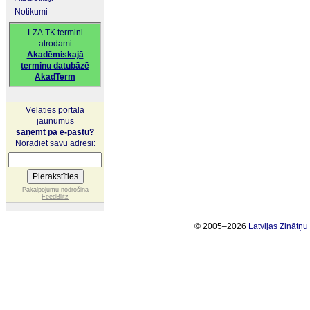
Notikumi
LZA TK termini
atrodami
Akadēmiskajā
terminu datubāzē
AkadTerm
Vēlaties portāla
jaunumus
saņemt pa e-pastu?
Norādiet savu adresi:
Pakalpojumu nodrošina
FeedBlitz
© 2005–2026
Latvijas Zinātņ