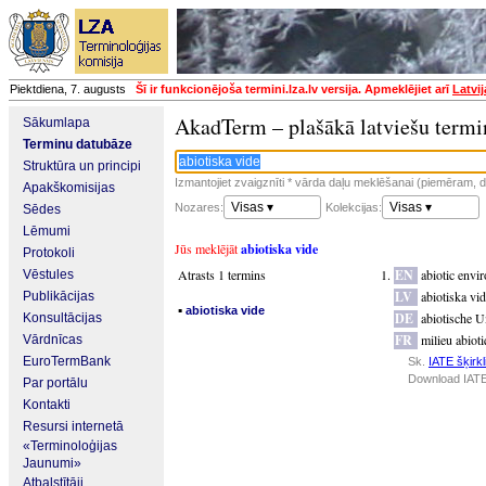
Piektdiena, 7. augusts
Šī ir funkcionējoša termini.lza.lv versija. Apmeklējiet arī
Latvi
AkadTerm – plašākā latviešu termi
Sākumlapa
Terminu datubāze
Struktūra un principi
Izmantojiet zvaigznīti * vārda daļu meklēšanai (piemēram, da
Apakškomisijas
Visas ▾
Visas ▾
Nozares:
Kolekcijas:
Sēdes
Lēmumi
Jūs meklējāt
abiotiska vide
Protokoli
Atrasts 1 termins
EN
abiotic envi
Vēstules
LV
abiotiska vi
Publikācijas
▪
abiotiska vide
DE
abiotische 
Konsultācijas
FR
milieu abiot
Vārdnīcas
EuroTermBank
Sk.
IATE šķirkl
Download IATE
Par portālu
Kontakti
Resursi internetā
«Terminoloģijas
Jaunumi»
Atbalstītāji