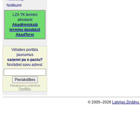
Notikumi
LZA TK termini
atrodami
Akadēmiskajā
terminu datubāzē
AkadTerm
Vēlaties portāla
jaunumus
saņemt pa e-pastu?
Norādiet savu adresi:
Pakalpojumu nodrošina
FeedBlitz
© 2005–2026
Latvijas Zinātņ