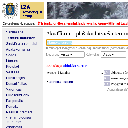
Ceturtdiena, 6. augusts
Šī ir funkcionējoša termini.lza.lv versija. Apmeklējiet arī
Latv
AkadTerm – plašākā latviešu termi
Sākumlapa
Terminu datubāze
Struktūra un principi
Izmantojiet zvaigznīti * vārda daļu meklēšanai (piemēram, da
Apakškomisijas
Visas ▾
Visas ▾
Nozares:
Kolekcijas:
Sēdes
Lēmumi
Jūs meklējāt
abinieku sūrene
Protokoli
Atrasts 1 termins
LV
abinieku sūr
Vēstules
RU
земноводны
Publikācijas
▪
abinieku sūrene
LA
Polygonum 
Konsultācijas
Vārdnīcas
Augu aizsardzī
EuroTermBank
Par portālu
Kontakti
Resursi internetā
«Terminoloģijas
Jaunumi»
Atbalstītāji