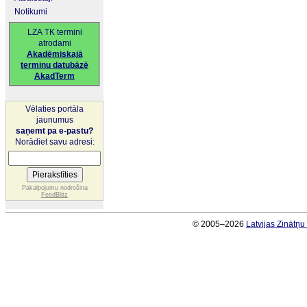
Notikumi
LZA TK termini
atrodami
Akadēmiskajā
terminu datubāzē
AkadTerm
Vēlaties portāla
jaunumus
saņemt pa e-pastu?
Norādiet savu adresi:
Pakalpojumu nodrošina
FeedBlitz
© 2005–2026
Latvijas Zinātņ