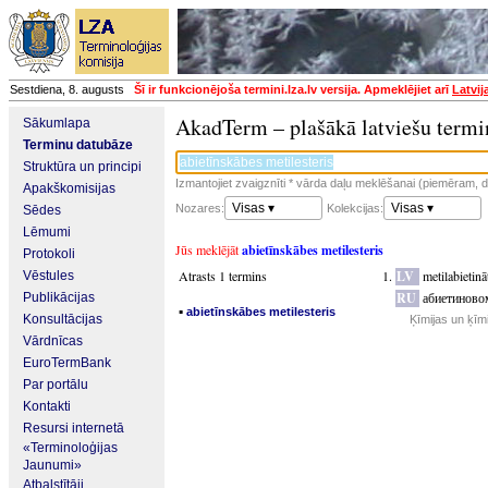
Sestdiena, 8. augusts
Šī ir funkcionējoša termini.lza.lv versija. Apmeklējiet arī
Latvij
AkadTerm – plašākā latviešu termi
Sākumlapa
Terminu datubāze
Struktūra un principi
Izmantojiet zvaigznīti * vārda daļu meklēšanai (piemēram, da
Apakškomisijas
Visas ▾
Visas ▾
Nozares:
Kolekcijas:
Sēdes
Lēmumi
Jūs meklējāt
abietīnskābes metilesteris
Protokoli
Atrasts 1 termins
LV
metilabietinā
Vēstules
RU
абиетиново
Publikācijas
▪
abietīnskābes metilesteris
Konsultācijas
Ķīmijas un ķīm
Vārdnīcas
EuroTermBank
Par portālu
Kontakti
Resursi internetā
«Terminoloģijas
Jaunumi»
Atbalstītāji