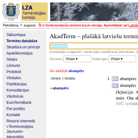
Piektdiena, 7. augusts
Šī ir funkcionējoša termini.lza.lv versija. Apmeklējiet arī
Latvi
AkadTerm – plašākā latviešu termi
Sākumlapa
Terminu datubāze
Struktūra un principi
Izmantojiet zvaigznīti * vārda daļu meklēšanai (piemēram, da
Apakškomisijas
Visas ▾
Visas ▾
Nozares:
Kolekcijas:
Sēdes
Lēmumi
Jūs meklējāt
abampērs
Protokoli
Atrasts 1 termins
abampere
Vēstules
EN
Publikācijas
abampērs
LV
▪
abampērs
Konsultācijas
Definīcija:
A
Vārdnīcas
units. One 
EuroTermBank
VVC izstrādā
Par portālu
Kontakti
Resursi internetā
«Terminoloģijas
Jaunumi»
Atbalstītāji