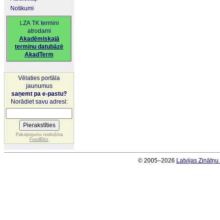
Notikumi
LZA TK termini
atrodami
Akadēmiskajā
terminu datubāzē
AkadTerm
Vēlaties portāla
jaunumus
saņemt pa e-pastu?
Norādiet savu adresi:
Pakalpojumu nodrošina
FeedBlitz
© 2005–2026
Latvijas Zinātņ