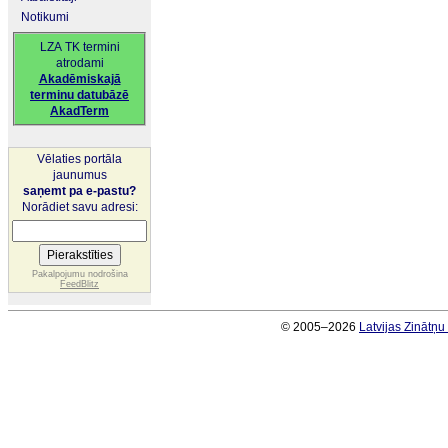
Notikumi
LZA TK termini
atrodami
Akadēmiskajā
terminu datubāzē
AkadTerm
Vēlaties portāla
jaunumus
saņemt pa e-pastu?
Norādiet savu adresi:
Pakalpojumu nodrošina
FeedBlitz
© 2005–2026
Latvijas Zinātņ