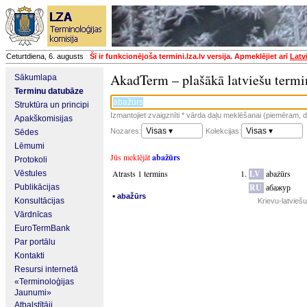
Ceturtdiena, 6. augusts
Šī ir funkcionējoša termini.lza.lv versija. Apmeklējiet arī
Latv
AkadTerm – plašākā latviešu termi
Sākumlapa
Terminu datubāze
Struktūra un principi
Izmantojiet zvaigznīti * vārda daļu meklēšanai (piemēram, da
Apakškomisijas
Visas ▾
Visas ▾
Nozares:
Kolekcijas:
Sēdes
Lēmumi
Jūs meklējāt
abažūrs
Protokoli
Atrasts 1 termins
LV
abažūrs
Vēstules
RU
абажур
Publikācijas
▪
abažūrs
Konsultācijas
Krievu-latvieš
Vārdnīcas
EuroTermBank
Par portālu
Kontakti
Resursi internetā
«Terminoloģijas
Jaunumi»
Atbalstītāji