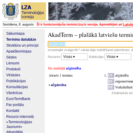
Sestdiena, 8. augusts
Šī ir funkcionējoša termini.lza.lv versija. Apmeklējiet arī
Latvij
AkadTerm – plašākā latviešu termi
Sākumlapa
Terminu datubāze
Struktūra un principi
Izmantojiet zvaigznīti * vārda daļu meklēšanai (piemēram, da
Apakškomisijas
Visas ▾
Visas ▾
Nozares:
Kolekcijas:
Sēdes
Lēmumi
Jūs meklējāt
ačgārnība
Protokoli
Atrasts 1 termins
LV
ačgārnība
Vēstules
RU
опрометчив
Publikācijas
▪
ačgārnība
DE
Verkehrtheit
Konsultācijas
Vārdnīcas
Zinātniskās te
EuroTermBank
Par portālu
Kontakti
Resursi internetā
«Terminoloģijas
Jaunumi»
Atbalstītāji