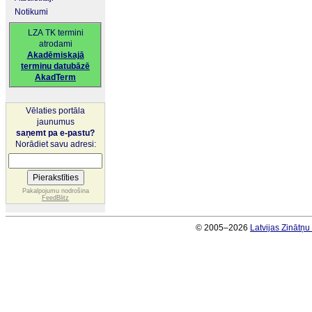
Notikumi
LZA TK termini
atrodami
Akadēmiskajā
terminu datubāzē
AkadTerm
Vēlaties portāla
jaunumus
saņemt pa e-pastu?
Norādiet savu adresi:
Pakalpojumu nodrošina
FeedBlitz
© 2005–2026
Latvijas Zinātņ