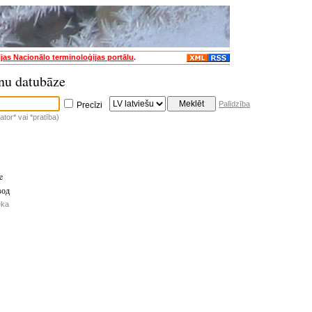
ijas Nacionālo terminoloģijas portālu
.
nu datubāze
Palīdzība
Precīzi
tor* vai *pratība)
e
вод
ēka