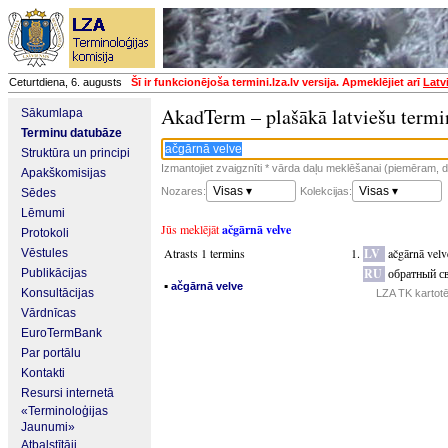
Ceturtdiena, 6. augusts
Šī ir funkcionējoša termini.lza.lv versija. Apmeklējiet arī
Latv
AkadTerm – plašākā latviešu termi
Sākumlapa
Terminu datubāze
Struktūra un principi
Izmantojiet zvaigznīti * vārda daļu meklēšanai (piemēram, da
Apakškomisijas
Visas ▾
Visas ▾
Nozares:
Kolekcijas:
Sēdes
Lēmumi
Jūs meklējāt
ačgārnā velve
Protokoli
Atrasts 1 termins
LV
ačgārnā velv
Vēstules
RU
обратный с
Publikācijas
▪
ačgārnā velve
Konsultācijas
LZA TK kartot
Vārdnīcas
EuroTermBank
Par portālu
Kontakti
Resursi internetā
«Terminoloģijas
Jaunumi»
Atbalstītāji