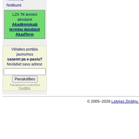
Notikumi
LZA TK termini
atrodami
Akadēmiskajā
terminu datubāzē
AkadTerm
Vēlaties portāla
jaunumus
saņemt pa e-pastu?
Norādiet savu adresi:
Pakalpojumu nodrošina
FeedBlitz
© 2005–2026
Latvijas Zinātņ