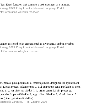
Text Excel function that converts a text argument to a number.
inology 2023. Entry from the Microsoft Language Portal.
t Corporation. All rights reserved.
antity assigned to an element such as a variable, symbol, or label.
inology 2023. Entry from the Microsoft Language Portal.
t Corporation. All rights reserved.
as, preces, pakalpojuma u. c. izmantojamība, derīgums, lai apmierinātu
s. Lietas, preces, pakalpojuma u. c. Δ atspoguļo cena, par kādu šo lietu,
mu u. c. var pirkt vai pārdot (t. i., tirgus cena). Izšķir: preces Δ,
 naudas Δ, pamatlīdzekļu Δ, apgrozāmo līdzekļu Δ, kā arī citus ar Δ
nus (piem., pievienotā vērtība).
aidrojošā vārdnīca. — R., Zinātne, 2000