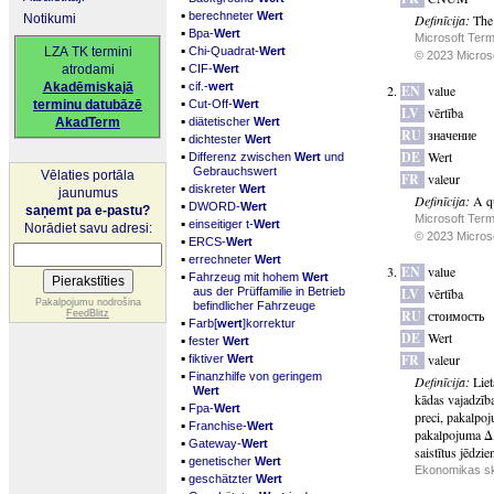
▪
berechneter
Wert
Notikumi
Definīcija:
The 
▪
Bpa-
Wert
Microsoft Term
▪
LZA TK termini
Chi-Quadrat-
Wert
© 2023 Microsof
▪
atrodami
CIF-
Wert
▪
Akadēmiskajā
cif.-
wert
EN
value
▪
terminu datubāzē
Cut-Off-
Wert
LV
vērtība
▪
AkadTerm
diätetischer
Wert
RU
значение
▪
dichtester
Wert
▪
DE
Wert
Differenz zwischen
Wert
und
Gebrauchswert
Vēlaties portāla
FR
valeur
▪
diskreter
Wert
jaunumus
Definīcija:
A qu
▪
DWORD-
Wert
saņemt pa e-pastu?
Microsoft Term
▪
einseitiger t-
Wert
Norādiet savu adresi:
© 2023 Microsof
▪
ERCS-
Wert
▪
errechneter
Wert
EN
value
▪
Fahrzeug mit hohem
Wert
aus der Prüffamilie in Betrieb
LV
vērtība
Pakalpojumu nodrošina
befindlicher Fahrzeuge
RU
стоимость
FeedBlitz
▪
Farb[
wert
]korrektur
DE
Wert
▪
fester
Wert
▪
FR
valeur
fiktiver
Wert
▪
Finanzhilfe von geringem
Definīcija:
Liet
Wert
kādas vajadzība
▪
Fpa-
Wert
preci, pakalpoju
▪
Franchise-
Wert
pakalpojuma Δ,
▪
Gateway-
Wert
saistītus jēdzie
▪
genetischer
Wert
Ekonomikas sk
▪
geschätzter
Wert