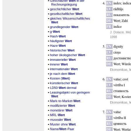
▪
Geschätzter
Wert
in der
EN
index
;
indica
Rechnungslegung
▪
LV
rādītājs
geschichtlicher
Wert
▪
gesellschaftlicher
Wert
RU
показатель
▪
gleiches Wissenschaftliches
DE
Wert
;
Zahl
Wert
FR
indice
▪
grundlegender
Wert
▪
g-
Wert
J. Dolacis. Me
▪
Hash-
Wert
1998
▪
häufigster
Wert
▪
Haze-
Wert
EN
dignity
▪
historischer
Wert
LV
cieņa
▪
hoher ökologischer
Wert
RU
достоинств
▪
immaterieller
Wert
DE
Wert
;
Würde
▪
innerer
Wert
▪
internationaler
Wert
Ekonomikas, li
▪
je nach dem
Wert
▪
Kosten (
Wert
)
EN
value
;
cost
▪
künstlerischer
Wert
LV
vērtība I
▪
LD50-
Wert
dermal
RU
стоимость
▪
Leasingobjekt von geringem
DE
Wert
;
Koste
Wert
▪
Mark-to-Market-
Wert
Ekonomikas, li
▪
modifizierter
Wert
▪
monetärer
Wert
EN
value
▪
MRL-
Wert
LV
vērtība II
▪
musealer
Wert
RU
ценность
▪
Muster ohne
Wert
▪
DE
Wert
;
Wertig
Name/
Wert
-Paar