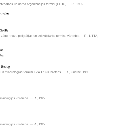
etvedības un darba organizācijas termini (ELDO) — R., 1995
e
;
value
Größe
-vācu-krievu poligrāfijas un izdevējdarba terminu vārdnīca — R., LITTA,
ue
ība
;
Betrag
s un mineraloģijas termini. LZA TK 63. biļetens — R., Zinātne, 1993
rminoloģijas vārdnīca. — R., 1922
rminoloģijas vārdnīca. — R., 1922