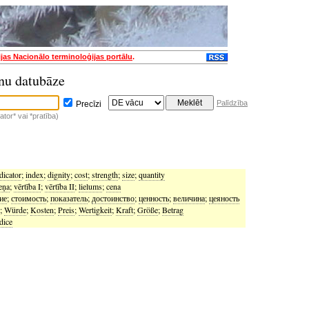
ijas Nacionālo terminoloģijas portālu
.
nu datubāze
Palīdzība
Precīzi
tor* vai *pratība)
dicator
;
index
;
dignity
;
cost
;
strength
;
size
;
quantity
eņa
;
vērtība I
;
vērtība II
;
lielums
;
cena
ие
;
стоимость
;
показатель
;
достоинство
;
ценность
;
величина
;
цеяность
;
Würde
;
Kosten
;
Preis
;
Wertigkeit
;
Kraft
;
Größe
;
Betrag
dice