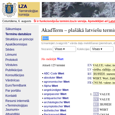
Ceturtdiena, 6. augusts
Šī ir funkcionējoša termini.lza.lv versija. Apmeklējiet arī
Latv
AkadTerm – plašākā latviešu termi
Sākumlapa
Terminu datubāze
Struktūra un principi
Izmantojiet zvaigznīti * vārda daļu meklēšanai (piemēram, da
Apakškomisijas
Visas ▾
Visas ▾
Nozares:
Kolekcijas:
Sēdes
Lēmumi
Jūs meklējāt
Wert
Protokoli
Atrasti 125 termini
EN
VALUE
;
value
;
in
Vēstules
LV
vērtība
;
rādītājs
;
ci
Publikācijas
▪
RU
ЗНАЧЕН
;
значен
ABC-Code
Wert
Konsultācijas
▪
absoluter
Wert
DE
WERT
;
Wert
;
Zahl
Vārdnīcas
▪
agronomischer
Wert
FR
CNUM
;
valeur
;
in
▪
EuroTermBank
Alpha-
Wert
▪
angekündigter
Wert
Par portālu
▪
EN
VALUE
angepasster
Wert
Kontakti
▪
antiquarischer
Wert
LV
VALUE
Resursi internetā
▪
archäologische
Wert
RU
ЗНАЧЕН
«Terminoloģijas
▪
asymptotischer
Wert
DE
WERT
Jaunumi»
▪
ästhetischer
Wert
▪
Atbalstītāji
FR
CNUM
Background-
Wert