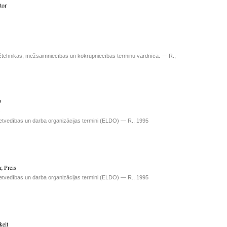
tor
žtehnikas, mežsaimniecības un kokrūpniecības terminu vārdnīca. — R.,
о
etvedības un darba organizācijas termini (ELDO) — R., 1995
n
;
Preis
etvedības un darba organizācijas termini (ELDO) — R., 1995
keit