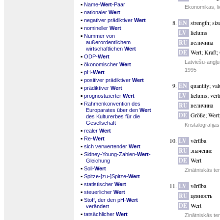
▪
Name-
Wert
-Paar
Ekonomikas, li
▪
nationaler
Wert
▪
negativer prädiktiver
Wert
EN
strength
;
siz
▪
nomineller
Wert
LV
lielums
▪
Nummer von
RU
величина
außerordentlichem
wirtschaftlichen
Wert
DE
Wert
;
Kraft
;
▪
ODP-
Wert
Latviešu-angļu
▪
ökonomischer
Wert
1995
▪
pH-
Wert
▪
positiver prädiktiver
Wert
EN
quantity
;
val
▪
prädiktiver
Wert
▪
LV
lielums
;
vērt
prognostizierter
Wert
▪
Rahmenkonvention des
RU
величина
Europarates über den
Wert
DE
Größe
;
Wert
des Kulturerbes für die
Gesellschaft
Kristalogrāfija
▪
realer
Wert
▪
Re-
Wert
LV
vērtība
▪
sich verwertender
Wert
RU
значение
▪
Sidney-Young-Zahlen-
Wert
-
DE
Wert
Gleichung
▪
Soll-
Wert
Zinātniskās te
▪
Spitze-[zu-]Spitze-
Wert
▪
statistischer
Wert
LV
vērtība
▪
steuerlicher
Wert
RU
цеяность
▪
Stoff, der den pH-
Wert
DE
Wert
verändert
▪
tatsächlicher
Wert
Zinātniskās te