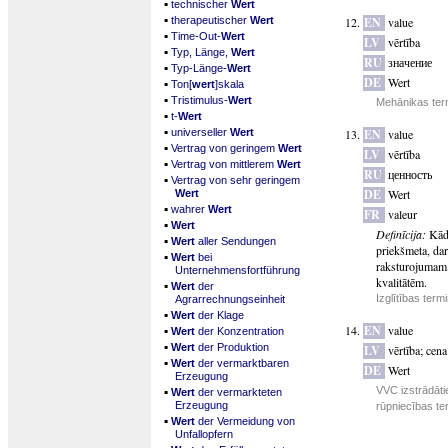
▪
technischer
Wert
▪
therapeutischer
Wert
EN
value
▪
Time-Out-
Wert
LV
vērtība
▪
Typ, Länge,
Wert
RU
значение
▪
Typ-Länge-
Wert
DE
Wert
▪
Ton[
wert
]skala
▪
Tristimulus-
Wert
Mehānikas ter
▪
t-
Wert
▪
universeller
Wert
EN
value
▪
Vertrag von geringem
Wert
LV
vērtība
▪
Vertrag von mittlerem
Wert
RU
ценность
▪
Vertrag von sehr geringem
DE
Wert
Wert
▪
wahrer
Wert
FR
valeur
▪
Wert
Definīcija:
Kād
▪
Wert
aller Sendungen
priekšmeta, da
▪
Wert
bei
raksturojumam. 
Unternehmensfortführung
kvalitātēm.
▪
Wert
der
Izglītības term
Agrarrechnungseinheit
▪
Wert
der Klage
▪
EN
value
Wert
der Konzentration
▪
Wert
der Produktion
LV
vērtība
;
cena
▪
Wert
der vermarktbaren
DE
Wert
Erzeugung
▪
VVC izstrādāti
Wert
der vermarkteten
Erzeugung
rūpniecības te
▪
Wert
der Vermeidung von
Unfallopfern