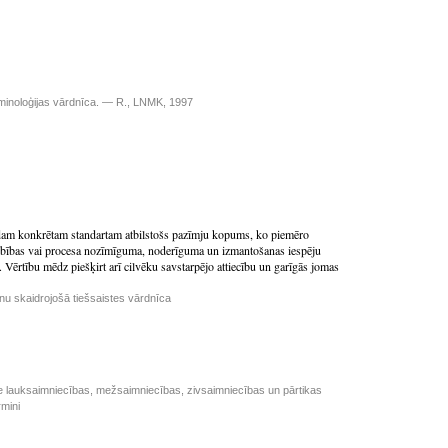
minoloģijas vārdnīca. — R., LNMK, 1997
am konkrētam standartam atbilstošs pazīmju kopums, ko piemēro
rbības vai procesa nozīmīguma, noderīguma un izmantošanas iespēju
Vērtību mēdz piešķirt arī cilvēku savstarpējo attiecību un garīgās jomas
inu skaidrojošā tiešsaistes vārdnīca
e lauksaimniecības, mežsaimniecības, zivsaimniecības un pārtikas
rmini