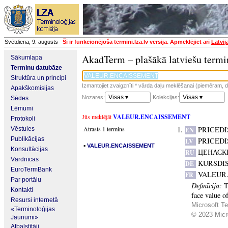
Svētdiena, 9. augusts
Šī ir funkcionējoša termini.lza.lv versija. Apmeklējiet arī
Latvij
AkadTerm – plašākā latviešu termi
Sākumlapa
Terminu datubāze
Struktūra un principi
Izmantojiet zvaigznīti * vārda daļu meklēšanai (piemēram, da
Apakškomisijas
Visas ▾
Visas ▾
Nozares:
Kolekcijas:
Sēdes
Lēmumi
Jūs meklējāt
VALEUR.ENCAISSEMENT
Protokoli
Atrasts 1 termins
PRICEDI
Vēstules
EN
Publikācijas
PRICEDI
LV
▪
VALEUR.ENCAISSEMENT
Konsultācijas
ЦЕНАСК
RU
Vārdnīcas
KURSDI
DE
EuroTermBank
VALEUR
FR
Par portālu
Definīcija:
T
Kontakti
face value o
Resursi internetā
Microsoft Te
«Terminoloģijas
© 2023 Micro
Jaunumi»
Atbalstītāji