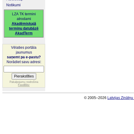
Notikumi
LZA TK termini
atrodami
Akadēmiskajā
terminu datubāzē
AkadTerm
Vēlaties portāla
jaunumus
saņemt pa e-pastu?
Norādiet savu adresi:
Pakalpojumu nodrošina
FeedBlitz
© 2005–2026
Latvijas Zinātņ