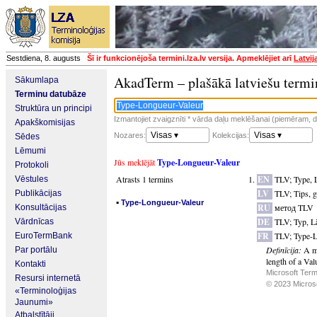
Sestdiena, 8. augusts
Šī ir funkcionējoša termini.lza.lv versija. Apmeklējiet arī
Latvij
AkadTerm – plašākā latviešu termi
Sākumlapa
Terminu datubāze
Struktūra un principi
Izmantojiet zvaigznīti * vārda daļu meklēšanai (piemēram, da
Apakškomisijas
Visas ▾
Visas ▾
Nozares:
Kolekcijas:
Sēdes
Lēmumi
Jūs meklējāt
Type-Longueur-Valeur
Protokoli
Atrasts 1 termins
EN
TLV
;
Type, 
Vēstules
LV
TLV
;
Tips, 
Publikācijas
▪
Type-Longueur-Valeur
RU
метод TLV
Konsultācijas
DE
TLV
;
Typ, L
Vārdnīcas
FR
TLV
;
Type-L
EuroTermBank
Definīcija:
A me
Par portālu
length of a Valu
Kontakti
Microsoft Term
Resursi internetā
© 2023 Microsof
«Terminoloģijas
Jaunumi»
Atbalstītāji