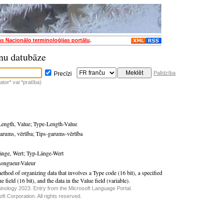
as Nacionālo terminoloģijas portālu
.
nu datubāze
Palīdzība
Precīzi
tor* vai *pratība)
Length, Value
;
Type-Length-Value
garums, vērtība
;
Tips-garums-vērtība
änge, Wert
;
Typ-Länge-Wert
ongueur-Valeur
thod of organizing data that involves a Type code (16 bit), a specified
e field (16 bit), and the data in the Value field (variable).
inology 2023. Entry from the Microsoft Language Portal.
t Corporation. All rights reserved.