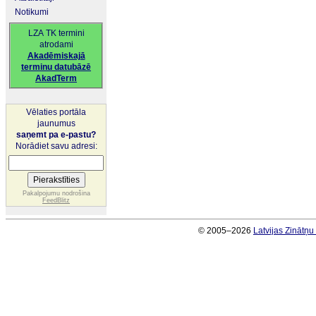
Notikumi
LZA TK termini
atrodami
Akadēmiskajā
terminu datubāzē
AkadTerm
Vēlaties portāla
jaunumus
saņemt pa e-pastu?
Norādiet savu adresi:
Pakalpojumu nodrošina
FeedBlitz
© 2005–2026
Latvijas Zinātņ