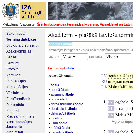
Piektdiena, 7. augusts
Šī ir funkcionējoša termini.lza.lv versija. Apmeklējiet arī
Latvi
AkadTerm – plašākā latviešu termi
Sākumlapa
Terminu datubāze
Struktūra un principi
Izmantojiet zvaigznīti * vārda daļu meklēšanai (piemēram, da
Apakškomisijas
Visas ▾
Visas ▾
Nozares:
Kolekcijas:
Sēdes
Lēmumi
Jūs meklējāt
ābele
Protokoli
LV
Atrasti 29 termini
ogābele
;
Sibīri
Vēstules
RU
ягодная ябло
Publikācijas
▪
ābele
LA
Malus Mill ba
Konsultācijas
▪
agrīnā
ābele
Vārdnīcas
▪
austrumu
ābele
▪
EuroTermBank
brūnā
ābele
ogābele
;
S
LV
▪
dārza (kultūras)
ābele
Par portālu
ягодная я
▪
RU
daudzziedu
ābele
Kontakti
▪
dekoratīvā
ābele
Malus Mil
LA
Resursi internetā
▪
Eli
ābele
Agronomijas 
«Terminoloģijas
▪
Halla
ābele
Jaunumi»
▪
krāšņā
ābele
ogābele
;
S
LV
▪
Atbalstītāji
Lemuāna
ābele