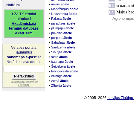
▪
mājas
ābele
ягодная я
Notikumi
RU
▪
Mandžūrijas
ābele
Malus bac
LA
▪
LZA TK termini
Nedzvecka
ābele
▪
Agronomijas 
atrodami
Pallasa
ābele
▪
Akadēmiskajā
paradīzes
ābele
▪
terminu datubāzē
plūmjlapu
ābele
▪
AkadTerm
pūkainā
ābele
▪
purpura
ābele
▪
Sahalīnas
ābele
▪
Vēlaties portāla
Sārdženta
ābele
▪
jaunumus
Sibīrijas
ābele
▪
saņemt pa e-pastu?
sidra
ābele
▪
Norādiet savu adresi:
šaurlapu
ābele
▪
Šeidekera
ābele
▪
toringoveida
ābele
▪
vainaga
ābele
▪
zemā
ābele
Pakalpojumu nodrošina
▪
FeedBlitz
Zībolda
ābele
© 2005–2026
Latvijas Zinātņ