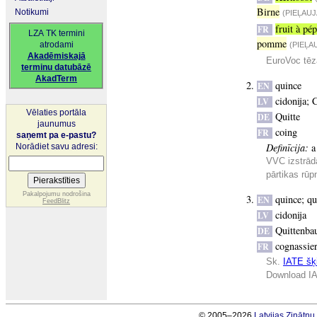
Birne
Notikumi
(PIEĻAU
fruit à pé
FR
LZA TK termini
pomme
atrodami
(PIEĻA
Akadēmiskajā
EuroVoc tēz
terminu datubāzē
AkadTerm
quince
EN
cidonija
;
C
LV
Vēlaties portāla
Quitte
DE
jaunumus
coing
FR
saņemt pa e-pastu?
Definīcija:
a
Norādiet savu adresi:
VVC izstrād
pārtikas rūp
Pakalpojumu nodrošina
quince
;
qu
EN
FeedBlitz
cidonija
LV
Quittenb
DE
cognassie
FR
Sk.
IATE šķi
Download IA
© 2005–2026
Latvijas Zinātņ