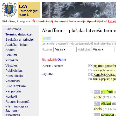
Piektdiena, 7. augusts
Šī ir funkcionējoša termini.lza.lv versija. Apmeklējiet arī
Latvi
AkadTerm – plašākā latviešu termi
Sākumlapa
Terminu datubāze
Struktūra un principi
Izmantojiet zvaigznīti * vārda daļu meklēšanai (piemēram, da
Apakškomisijas
Visas ▾
Visas ▾
Nozares:
Kolekcijas:
Sēdes
Lēmumi
Jūs meklējāt
Quitte
Protokoli
Atrasts 1 termins
EN
pip fruit
;
pome fru
Vēstules
LV
sēkleņi
;
bumbieris
Publikācijas
▪
DE
Kernobst
;
Quitte
;
Quitte
Konsultācijas
FR
fruit à pépins
;
figu
Vārdnīcas
EuroTermBank
pip fruit
Par portālu
EN
(
apple
Kontakti
(PIEĻAUJ
Resursi internetā
sēkleņi
LV
(I
«Terminoloģijas
ābols
(PIEĻAUJ
Jaunumi»
Kernobst
DE
Atbalstītāji