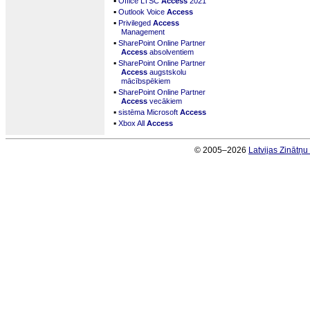
▪
Office LTSC
Access
2021
▪
Outlook Voice
Access
▪
Privileged
Access
Management
▪
SharePoint Online Partner
Access
absolventiem
▪
SharePoint Online Partner
Access
augstskolu
mācībspēkiem
▪
SharePoint Online Partner
Access
vecākiem
▪
sistēma Microsoft
Access
▪
Xbox All
Access
© 2005–2026
Latvijas Zinātņ