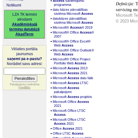
▪
Access
savienojumu
Definīcija:
T
programma
Notikumi
servicing mo
▪
datu bāzes pārvaldības
sistēma Microsoft
Access
LZA TK termini
Microsoft Te
▪
datubāzes pārvaldības
atrodami
© 2023 Micro
sistēma Microsoft
Access
Akadēmiskajā
▪
Microsoft®
Access
® 2019
terminu datubāzē
▪
Microsoft® Office
Access
®
AkadTerm
2007
▪
Microsoft® Office Excel®
Web
Access
Vēlaties portāla
▪
Microsoft® Office Outlook®
jaunumus
Web
Access
▪
saņemt pa e-pastu?
Microsoft® Office Project
Portfolio Web
Access
Norādiet savu adresi:
▪
Microsoft
Access
2013
▪
Microsoft
Access
2021
▪
Microsoft
Access
datu fails
▪
Microsoft
Access
LTSC
Pakalpojumu nodrošina
▪
FeedBlitz
Microsoft
Access
pakalpojumi
▪
Microsoft
Access
projekts
▪
Microsoft Office
Access
2021
▪
Microsoft Office LTSC
Access
▪
Microsoft Office LTSC
Access
2021
▪
Office
Access
2021
▪
Office LTSC
Access