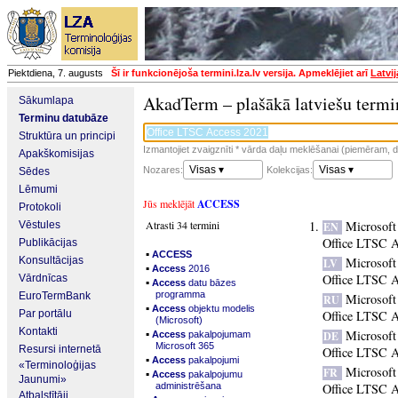
Piektdiena, 7. augusts
Šī ir funkcionējoša termini.lza.lv versija. Apmeklējiet arī
Latvi
AkadTerm – plašākā latviešu termi
Sākumlapa
Terminu datubāze
Struktūra un principi
Izmantojiet zvaigznīti * vārda daļu meklēšanai (piemēram, da
Apakškomisijas
Visas ▾
Visas ▾
Nozares:
Kolekcijas:
Sēdes
Lēmumi
Jūs meklējāt
ACCESS
Protokoli
Atrasti 34 termini
Microsof
Vēstules
EN
Office LTSC A
Publikācijas
▪
ACCESS
Konsultācijas
Microsof
LV
▪
Access
2016
Office LTSC A
Vārdnīcas
▪
Access
datu bāzes
programma
EuroTermBank
Microsof
RU
▪
Access
objektu modelis
Par portālu
Office LTSC A
(Microsoft)
Kontakti
▪
Microsof
Access
pakalpojumam
DE
Microsoft 365
Resursi internetā
Office LTSC A
▪
Access
pakalpojumi
«Terminoloģijas
Microsof
FR
▪
Access
pakalpojumu
Jaunumi»
administrēšana
Office LTSC A
Atbalstītāji