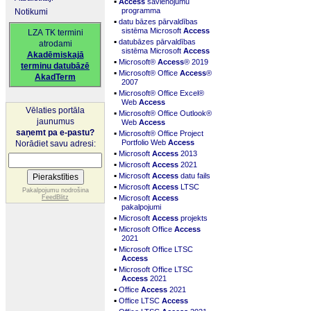
▪
Access
savienojumu
programma
Notikumi
▪
datu bāzes pārvaldības
sistēma Microsoft
Access
LZA TK termini
▪
datubāzes pārvaldības
atrodami
sistēma Microsoft
Access
Akadēmiskajā
▪
Microsoft®
Access
® 2019
terminu datubāzē
▪
Microsoft® Office
Access
®
AkadTerm
2007
▪
Microsoft® Office Excel®
Web
Access
Vēlaties portāla
▪
Microsoft® Office Outlook®
jaunumus
Web
Access
▪
saņemt pa e-pastu?
Microsoft® Office Project
Portfolio Web
Access
Norādiet savu adresi:
▪
Microsoft
Access
2013
▪
Microsoft
Access
2021
▪
Microsoft
Access
datu fails
▪
Microsoft
Access
LTSC
Pakalpojumu nodrošina
▪
FeedBlitz
Microsoft
Access
pakalpojumi
▪
Microsoft
Access
projekts
▪
Microsoft Office
Access
2021
▪
Microsoft Office LTSC
Access
▪
Microsoft Office LTSC
Access
2021
▪
Office
Access
2021
▪
Office LTSC
Access