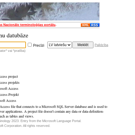
as Nacionālo terminoloģijas portālu
.
nu datubāze
Palīdzība
Precīzi
tor* vai *pratība)
cess project
cess projekts
osoft Access
ccess-Projekt
soft Access
Access file that connects to a Microsoft SQL Server database and is used to
rver applications. A project file doesn't contain any data or data-definition-
uch as tables and views.
inology 2023. Entry from the Microsoft Language Portal.
t Corporation. All rights reserved.