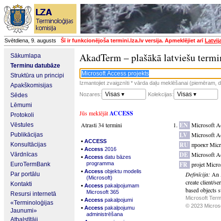
Svētdiena, 9. augusts
Šī ir funkcionējoša termini.lza.lv versija. Apmeklējiet arī
Latvij
AkadTerm – plašākā latviešu termi
Sākumlapa
Terminu datubāze
Struktūra un principi
Izmantojiet zvaigznīti * vārda daļu meklēšanai (piemēram, da
Apakškomisijas
Visas ▾
Visas ▾
Nozares:
Kolekcijas:
Sēdes
Lēmumi
Jūs meklējāt
ACCESS
Protokoli
Atrasti 34 termini
EN
Microsoft Ac
Vēstules
LV
Microsoft Ac
Publikācijas
▪
ACCESS
RU
проект Micr
Konsultācijas
▪
Access
2016
DE
Microsoft A
Vārdnīcas
▪
Access
datu bāzes
programma
FR
projet Micro
EuroTermBank
▪
Access
objektu modelis
Definīcija:
An 
Par portālu
(Microsoft)
create client/se
Kontakti
▪
Access
pakalpojumam
based objects s
Microsoft 365
Resursi internetā
Microsoft Term
▪
Access
pakalpojumi
«Terminoloģijas
© 2023 Microsof
▪
Access
pakalpojumu
Jaunumi»
administrēšana
Atbalstītāji