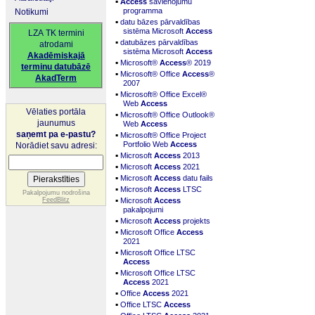
▪
Access
savienojumu
programma
Notikumi
▪
datu bāzes pārvaldības
sistēma Microsoft
Access
LZA TK termini
▪
datubāzes pārvaldības
atrodami
sistēma Microsoft
Access
Akadēmiskajā
▪
Microsoft®
Access
® 2019
terminu datubāzē
▪
Microsoft® Office
Access
®
AkadTerm
2007
▪
Microsoft® Office Excel®
Web
Access
Vēlaties portāla
▪
Microsoft® Office Outlook®
jaunumus
Web
Access
▪
saņemt pa e-pastu?
Microsoft® Office Project
Portfolio Web
Access
Norādiet savu adresi:
▪
Microsoft
Access
2013
▪
Microsoft
Access
2021
▪
Microsoft
Access
datu fails
▪
Microsoft
Access
LTSC
Pakalpojumu nodrošina
▪
FeedBlitz
Microsoft
Access
pakalpojumi
▪
Microsoft
Access
projekts
▪
Microsoft Office
Access
2021
▪
Microsoft Office LTSC
Access
▪
Microsoft Office LTSC
Access
2021
▪
Office
Access
2021
▪
Office LTSC
Access