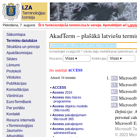
Piektdiena, 7. augusts
Šī ir funkcionējoša termini.lza.lv versija. Apmeklējiet arī
Latvi
AkadTerm – plašākā latviešu termi
Sākumlapa
Terminu datubāze
Struktūra un principi
Izmantojiet zvaigznīti * vārda daļu meklēšanai (piemēram, da
Apakškomisijas
Visas ▾
Visas ▾
Nozares:
Kolekcijas:
Sēdes
Lēmumi
Jūs meklējāt
ACCESS
Protokoli
Atrasti 34 termini
Microsoft
Vēstules
EN
Publikācijas
Microsoft
LV
▪
ACCESS
Konsultācijas
Microsoft
RU
▪
Access
2016
Vārdnīcas
▪
Microsoft
Access
datu bāzes
DE
programma
EuroTermBank
Microsoft
FR
▪
Access
objektu modelis
Par portālu
(Microsoft)
Definīcija:
A
Kontakti
▪
Access
pakalpojumam
personal cal
Microsoft 365
Resursi internetā
Microsoft E
▪
Access
pakalpojumi
«Terminoloģijas
▪
Microsoft Te
Access
pakalpojumu
Jaunumi»
administrēšana
© 2023 Micro
Atbalstītāji