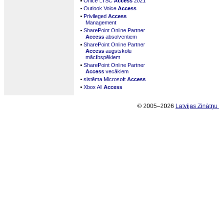
▪
Office LTSC
Access
2021
▪
Outlook Voice
Access
▪
Privileged
Access
Management
▪
SharePoint Online Partner
Access
absolventiem
▪
SharePoint Online Partner
Access
augstskolu
mācībspēkiem
▪
SharePoint Online Partner
Access
vecākiem
▪
sistēma Microsoft
Access
▪
Xbox All
Access
© 2005–2026
Latvijas Zinātņ