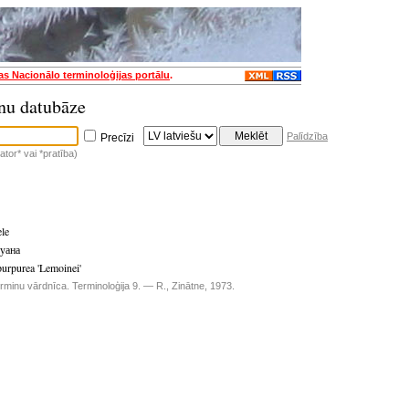
jas Nacionālo terminoloģijas portālu
.
nu datubāze
Palīdzība
Precīzi
tor* vai *pratība)
le
уана
urpurea 'Lemoinei'
rminu vārdnīca. Terminoloģija 9. — R., Zinātne, 1973.