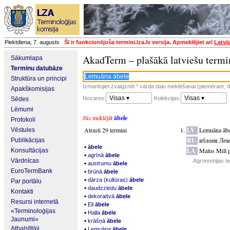
Piektdiena, 7. augusts
Šī ir funkcionējoša termini.lza.lv versija. Apmeklējiet arī
Latvi
AkadTerm – plašākā latviešu termi
Sākumlapa
Terminu datubāze
Struktūra un principi
Izmantojiet zvaigznīti * vārda daļu meklēšanai (piemēram, da
Apakškomisijas
Visas ▾
Visas ▾
Nozares:
Kolekcijas:
Sēdes
Lēmumi
Jūs meklējāt
ābele
Protokoli
Atrasti 29 termini
LV
Lemuāna ābe
Vēstules
RU
яблоня Лем
Publikācijas
▪
ābele
LA
Malus Mill p
Konsultācijas
▪
agrīnā
ābele
Vārdnīcas
Agronomijas te
▪
austrumu
ābele
▪
EuroTermBank
brūnā
ābele
▪
dārza (kultūras)
ābele
Par portālu
▪
daudzziedu
ābele
Kontakti
▪
dekoratīvā
ābele
Resursi internetā
▪
Eli
ābele
«Terminoloģijas
▪
Halla
ābele
Jaunumi»
▪
krāšņā
ābele
▪
Atbalstītāji
Lemuāna
ābele