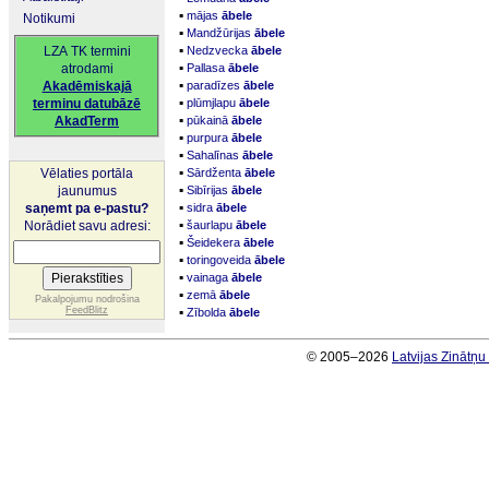
▪
mājas
ābele
Notikumi
▪
Mandžūrijas
ābele
▪
LZA TK termini
Nedzvecka
ābele
▪
atrodami
Pallasa
ābele
▪
Akadēmiskajā
paradīzes
ābele
▪
terminu datubāzē
plūmjlapu
ābele
▪
AkadTerm
pūkainā
ābele
▪
purpura
ābele
▪
Sahalīnas
ābele
▪
Vēlaties portāla
Sārdženta
ābele
▪
jaunumus
Sibīrijas
ābele
▪
saņemt pa e-pastu?
sidra
ābele
▪
Norādiet savu adresi:
šaurlapu
ābele
▪
Šeidekera
ābele
▪
toringoveida
ābele
▪
vainaga
ābele
▪
zemā
ābele
Pakalpojumu nodrošina
▪
FeedBlitz
Zībolda
ābele
© 2005–2026
Latvijas Zinātņ