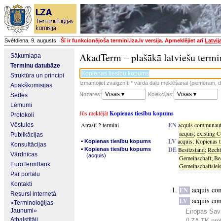
Svētdiena, 9. augusts
Šī ir funkcionējoša termini.lza.lv versija. Apmeklējiet arī
Latvij
AkadTerm – plašākā latviešu termi
Sākumlapa
Terminu datubāze
Struktūra un principi
Izmantojiet zvaigznīti * vārda daļu meklēšanai (piemēram, da
Apakškomisijas
Visas ▾
Visas ▾
Nozares:
Kolekcijas:
Sēdes
Lēmumi
Jūs meklējāt
Kopienas tiesību kopums
Protokoli
Atrasti 2 termini
EN
acquis communaut
Vēstules
acquis
;
existing 
Publikācijas
▪
LV
acquis
;
Kopienas 
Kopienas tiesību kopums
Konsultācijas
▪
DE
Besitzstand
;
Recht
Kopienas tiesību kopums
Vārdnīcas
(acquis)
Gemeinschaft
;
Be
EuroTermBank
Gemeinschaftslei
Par portālu
Kontakti
acquis co
EN
Resursi internetā
acquis co
LV
«Terminoloģijas
Jaunumi»
Eiropas Sav
Atbalstītāji
(LZA TK prot