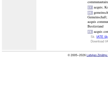
communautair
acquis
;
Ko
LV
gemeinscha
DE
Gemeinschaft
acquis commun
Besitzstand
acquis co
FR
Sk.
IATE šķi
Download IA
© 2005–2026
Latvijas Zinātņ