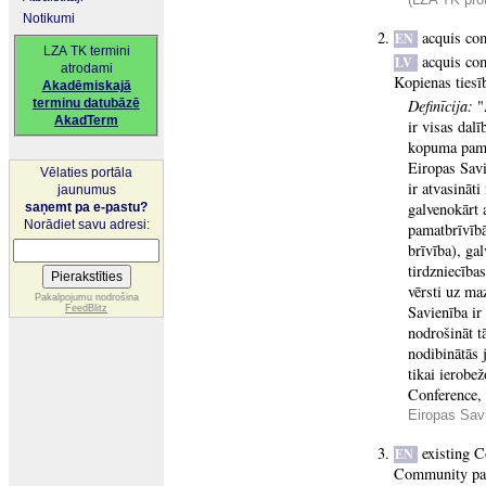
Notikumi
acquis co
EN
LZA TK termini
acquis co
LV
atrodami
Kopienas ties
Akadēmiskajā
terminu datubāzē
Definīcija:
"
AkadTerm
ir visas dalī
kopuma pama
Eiropas Savi
Vēlaties portāla
ir atvasinā
jaunumus
galvenokārt 
saņemt pa e-pastu?
Norādiet savu adresi:
pamatbrīvībā
brīvība), ga
tirdzniecība
vērsti uz ma
Pakalpojumu nodrošina
Savienība ir
FeedBlitz
nodrošināt t
nodibinātās 
tikai ierobe
Conference,
Eiropas Sav
existing 
EN
Community pa