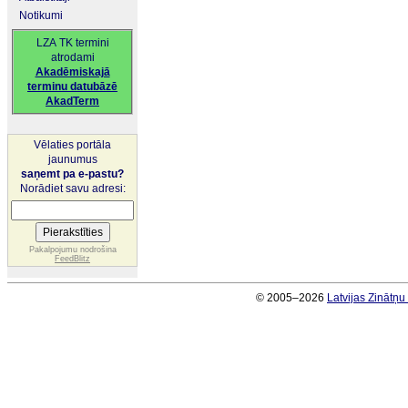
Notikumi
LZA TK termini
atrodami
Akadēmiskajā
terminu datubāzē
AkadTerm
Vēlaties portāla
jaunumus
saņemt pa e-pastu?
Norādiet savu adresi:
Pakalpojumu nodrošina
FeedBlitz
© 2005–2026
Latvijas Zinātņ