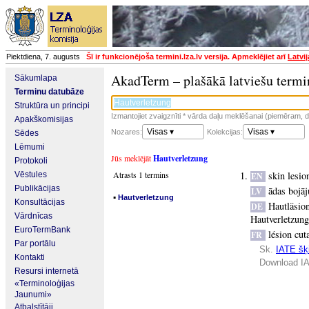
Piektdiena, 7. augusts
Šī ir funkcionējoša termini.lza.lv versija. Apmeklējiet arī
Latvi
AkadTerm – plašākā latviešu termi
Sākumlapa
Terminu datubāze
Struktūra un principi
Izmantojiet zvaigznīti * vārda daļu meklēšanai (piemēram, da
Apakškomisijas
Visas ▾
Visas ▾
Nozares:
Kolekcijas:
Sēdes
Lēmumi
Jūs meklējāt
Hautverletzung
Protokoli
Atrasts 1 termins
skin lesio
Vēstules
EN
Publikācijas
ādas bojā
LV
▪
Hautverletzung
Konsultācijas
Hautläsio
DE
Vārdnīcas
Hautverletzung
EuroTermBank
lésion cut
FR
Par portālu
Sk.
IATE šķi
Kontakti
Download IA
Resursi internetā
«Terminoloģijas
Jaunumi»
Atbalstītāji