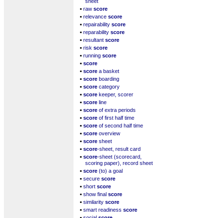
sheet
▪
raw
score
▪
relevance
score
▪
repairability
score
▪
reparability
score
▪
resultant
score
▪
risk
score
▪
running
score
▪
score
▪
score
a basket
▪
score
boarding
▪
score
category
▪
score
keeper, scorer
▪
score
line
▪
score
of extra periods
▪
score
of first half time
▪
score
of second half time
▪
score
overview
▪
score
sheet
▪
score
-sheet, result card
▪
score
-sheet (scorecard,
scoring paper), record sheet
▪
score
(to) a goal
▪
secure
score
▪
short
score
▪
show final
score
▪
similarity
score
▪
smart readiness
score
▪
social
score