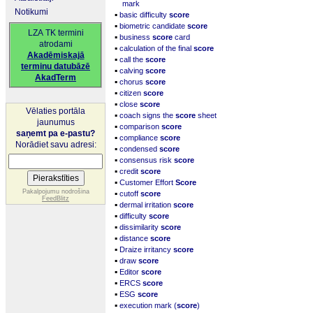
mark
Notikumi
▪
basic difficulty
score
▪
biometric candidate
score
LZA TK termini
▪
business
score
card
atrodami
▪
calculation of the final
score
Akadēmiskajā
▪
call the
score
terminu datubāzē
▪
calving
score
AkadTerm
▪
chorus
score
▪
citizen
score
▪
close
score
Vēlaties portāla
▪
coach signs the
score
sheet
jaunumus
▪
comparison
score
saņemt pa e-pastu?
▪
compliance
score
Norādiet savu adresi:
▪
condensed
score
▪
consensus risk
score
▪
credit
score
▪
Customer Effort
Score
▪
Pakalpojumu nodrošina
cutoff
score
FeedBlitz
▪
dermal irritation
score
▪
difficulty
score
▪
dissimilarity
score
▪
distance
score
▪
Draize irritancy
score
▪
draw
score
▪
Editor
score
▪
ERCS
score
▪
ESG
score
▪
execution mark (
score
)