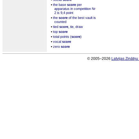
▪
the base
score
per
apparatus in competition Nr
2 is 9,4 point
▪
the
score
of the best vault is
counted
▪
tied
score
, tie, draw
▪
top
score
▪
total points (
score
)
▪
vocal
score
▪
zero
score
© 2005–2026
Latvijas Zinātņ