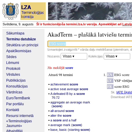
Svētdiena, 9. augusts
Šī ir funkcionējoša termini.lza.lv versija. Apmeklējiet arī
Latvij
AkadTerm – plašākā latviešu termi
Sākumlapa
Terminu datubāze
Struktūra un principi
Izmantojiet zvaigznīti * vārda daļu meklēšanai (piemēram, da
Apakškomisijas
Visas ▾
Visas ▾
Nozares:
Kolekcijas:
Sēdes
Lēmumi
Jūs meklējāt
score
Protokoli
Atrasti 98 termini
EN
ESG score
Vēstules
LV
VSP vērtēj
Publikācijas
▪
achievement
score
FR
score ESG
Konsultācijas
▪
active seat average
score
Vārdnīcas
Sk.
IATE šķirkl
▪
A defeated B by a
score
Download IATE
76:72
EuroTermBank
▪
aggregate an average mark
Par portālu
(
score
)
Kontakti
▪
all-around
score
▪
Resursi internetā
alter the
score
▪
a
score
and a half
«Terminoloģijas
▪
average mark (
score
)
Jaunumi»
▪
base, basic (starting
score
)
Atbalstītāji