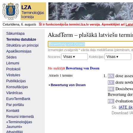
Ceturtdiena, 6. augusts
Šī ir funkcionējoša termini.lza.lv versija. Apmeklējiet arī
Latv
AkadTerm – plašākā latviešu termi
Sākumlapa
Terminu datubāze
Struktūra un principi
Izmantojiet zvaigznīti * vārda daļu meklēšanai (piemēram, da
Apakškomisijas
Visas ▾
Visas ▾
Nozares:
Kolekcijas:
Sēdes
Lēmumi
Jūs meklējāt
Bewertung von Dosen
Protokoli
Atrasts 1 termins
dose asse
Vēstules
EN
Publikācijas
dozu novē
LV
▪
Bewertung von Dosen
Konsultācijas
Dosisbew
DE
Vārdnīcas
Bewertung der
EuroTermBank
évaluation
FR
Par portālu
Sk.
IATE šķi
Kontakti
Download IA
Resursi internetā
«Terminoloģijas
Jaunumi»
Atbalstītāji