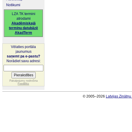
Notikumi
LZA TK termini
atrodami
Akadēmiskajā
terminu datubāzē
AkadTerm
Vēlaties portāla
jaunumus
saņemt pa e-pastu?
Norādiet savu adresi:
Pakalpojumu nodrošina
FeedBlitz
© 2005–2026
Latvijas Zinātņ