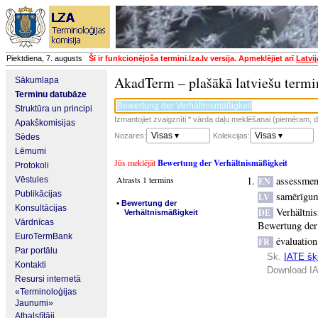
Piektdiena, 7. augusts
Šī ir funkcionējoša termini.lza.lv versija. Apmeklējiet arī
Latvi
AkadTerm – plašākā latviešu termi
Sākumlapa
Terminu datubāze
Struktūra un principi
Izmantojiet zvaigznīti * vārda daļu meklēšanai (piemēram, da
Apakškomisijas
Visas ▾
Visas ▾
Nozares:
Kolekcijas:
Sēdes
Lēmumi
Jūs meklējāt
Bewertung der Verhältnismäßigkeit
Protokoli
Atrasts 1 termins
assessment
Vēstules
EN
Publikācijas
samērīgum
LV
▪
Bewertung der
Konsultācijas
Verhältni
DE
Verhältnismäßigkeit
Vārdnīcas
Bewertung der
EuroTermBank
évaluation
FR
Par portālu
Sk.
IATE šķi
Kontakti
Download IA
Resursi internetā
«Terminoloģijas
Jaunumi»
Atbalstītāji