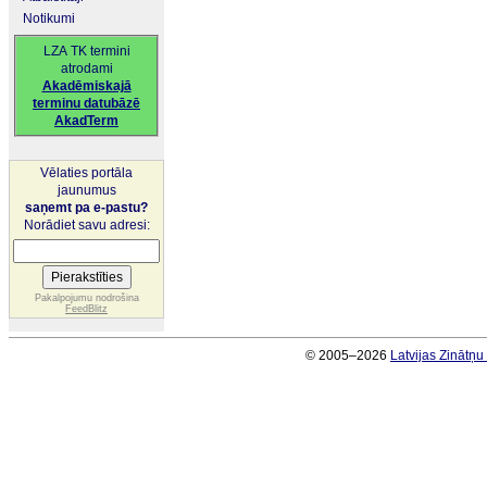
Notikumi
LZA TK termini
atrodami
Akadēmiskajā
terminu datubāzē
AkadTerm
Vēlaties portāla
jaunumus
saņemt pa e-pastu?
Norādiet savu adresi:
Pakalpojumu nodrošina
FeedBlitz
© 2005–2026
Latvijas Zinātņ