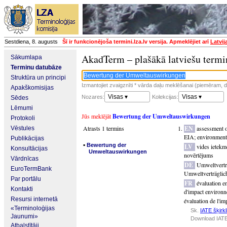
Sestdiena, 8. augusts
Šī ir funkcionējoša termini.lza.lv versija. Apmeklējiet arī
Latvij
AkadTerm – plašākā latviešu termi
Sākumlapa
Terminu datubāze
Struktūra un principi
Izmantojiet zvaigznīti * vārda daļu meklēšanai (piemēram, da
Apakškomisijas
Visas ▾
Visas ▾
Nozares:
Kolekcijas:
Sēdes
Lēmumi
Jūs meklējāt
Bewertung der Umweltauswirkungen
Protokoli
Atrasts 1 termins
EN
assessment o
Vēstules
EIA
;
environmenta
Publikācijas
▪
Bewertung der
LV
vides ietek
Konsultācijas
Umweltauswirkungen
novērtējums
Vārdnīcas
DE
Umweltvertr
EuroTermBank
Umweltverträglic
Par portālu
FR
évaluation e
Kontakti
d'impact environn
Resursi internetā
évaluation de l'i
«Terminoloģijas
Sk.
IATE šķirkl
Jaunumi»
Download IATE
Atbalstītāji