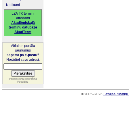
Notikumi
LZA TK termini
atrodami
Akadēmiskajā
terminu datubāzē
AkadTerm
Vēlaties portāla
jaunumus
saņemt pa e-pastu?
Norādiet savu adresi:
Pakalpojumu nodrošina
FeedBlitz
© 2005–2026
Latvijas Zinātņ