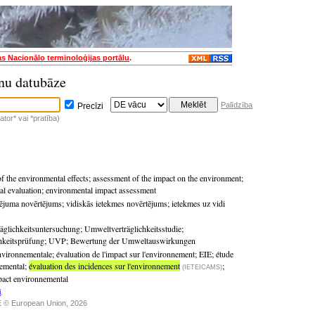
as Nacionālo terminoloģijas portālu
.
nu datubāze
Palīdzība
Precīzi
tor* vai *pratība)
f the environmental effects
;
assessment of the impact on the environment
;
l evaluation
;
environmental impact assessment
mējuma novērtējums
;
vidiskās ietekmes novērtējums
;
ietekmes uz vidi
äglichkeitsuntersuchung
;
Umweltverträglichkeitsstudie
;
hkeitsprüfung
;
UVP
;
Bewertung der Umweltauswirkungen
nvironnementale
;
évaluation de l'impact sur l'environnement
;
EIE
;
étude
emental
;
évaluation des incidences sur l'environnement
;
(IETEICAMS)
mpact environnemental
i
.
 © European Union, 2026