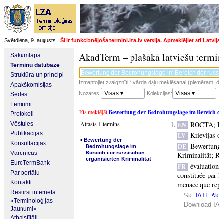
Svētdiena, 9. augusts
Šī ir funkcionējoša termini.lza.lv versija. Apmeklējiet arī
Latvij
AkadTerm – plašākā latviešu termi
Sākumlapa
Terminu datubāze
Struktūra un principi
Izmantojiet zvaigznīti * vārda daļu meklēšanai (piemēram, da
Apakškomisijas
Visas ▾
Visas ▾
Nozares:
Kolekcijas:
Sēdes
Lēmumi
Jūs meklējāt
Bewertung der Bedrohungslage im Bereich de
Protokoli
Atrasts 1 termins
ROCTA
;
Vēstules
EN
Publikācijas
Krievijas 
LV
▪
Bewertung der
Konsultācijas
Bewertung
DE
Bedrohungslage im
Vārdnīcas
Bereich der russischen
Kriminalität
;
organisierten Kriminalität
EuroTermBank
évaluation
FR
Par portālu
constituée par 
Kontakti
menace que rep
Resursi internetā
Sk.
IATE šķi
«Terminoloģijas
Download IA
Jaunumi»
Atbalstītāji