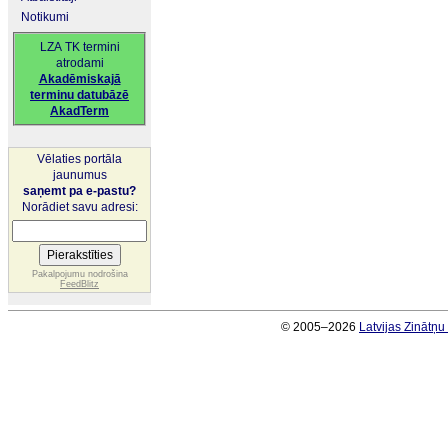
Notikumi
LZA TK termini
atrodami
Akadēmiskajā
terminu datubāzē
AkadTerm
Vēlaties portāla
jaunumus
saņemt pa e-pastu?
Norādiet savu adresi:
Pakalpojumu nodrošina
FeedBlitz
© 2005–2026
Latvijas Zinātņ