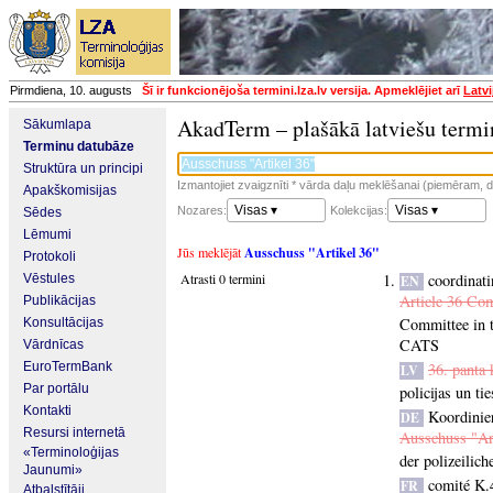
Pirmdiena, 10. augusts
Šī ir funkcionējoša termini.lza.lv versija. Apmeklējiet arī
Latvi
AkadTerm – plašākā latviešu termi
Sākumlapa
Terminu datubāze
Struktūra un principi
Izmantojiet zvaigznīti * vārda daļu meklēšanai (piemēram, da
Apakškomisijas
Visas ▾
Visas ▾
Nozares:
Kolekcijas:
Sēdes
Lēmumi
Jūs meklējāt
Ausschuss "Artikel 36"
Protokoli
Atrasti 0 termini
coordinati
Vēstules
EN
Article 36 Co
Publikācijas
Committee in t
Konsultācijas
CATS
Vārdnīcas
EuroTermBank
36. panta 
LV
Par portālu
policijas un ti
Kontakti
Koordinie
DE
Resursi internetā
Ausschuss "Ar
«Terminoloģijas
der polizeilic
Jaunumi»
comité K.
FR
Atbalstītāji