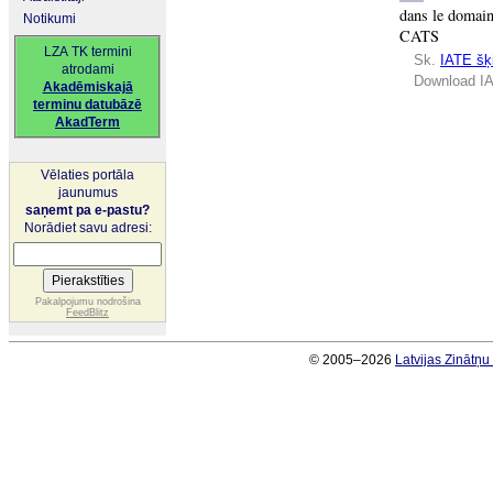
dans le domaine
Notikumi
CATS
LZA TK termini
Sk.
IATE šķi
atrodami
Download IA
Akadēmiskajā
terminu datubāzē
AkadTerm
Vēlaties portāla
jaunumus
saņemt pa e-pastu?
Norādiet savu adresi:
Pakalpojumu nodrošina
FeedBlitz
© 2005–2026
Latvijas Zinātņ