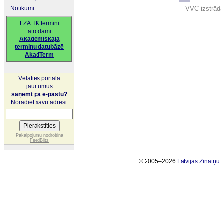
Notikumi
VVC izstrādā
LZA TK termini
atrodami
Akadēmiskajā
terminu datubāzē
AkadTerm
Vēlaties portāla
jaunumus
saņemt pa e-pastu?
Norādiet savu adresi:
Pakalpojumu nodrošina
FeedBlitz
© 2005–2026
Latvijas Zinātņ