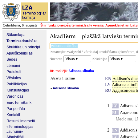
Ceturtdiena, 6. augusts
Šī ir funkcionējoša termini.lza.lv versija. Apmeklējiet arī
Latv
AkadTerm – plašākā latviešu termi
Sākumlapa
Terminu datubāze
Struktūra un principi
Izmantojiet zvaigznīti * vārda daļu meklēšanai (piemēram, da
Apakškomisijas
Visas ▾
Visas ▾
Nozares:
Kolekcijas:
Sēdes
Lēmumi
Jūs meklējāt
Adisona slimība
Protokoli
EN
Atrasts 1 termins
Addison's dis
Vēstules
LV
Adisona slimī
Publikācijas
▪
Adisona slimība
RU
Аддисонова б
Konsultācijas
Vārdnīcas
EuroTermBank
Adisona s
LV
Par portālu
Аддисоно
RU
Kontakti
Medicīna. L
Resursi internetā
«Terminoloģijas
Addison's
EN
Jaunumi»
Adisona s
LV
Atbalstītāji