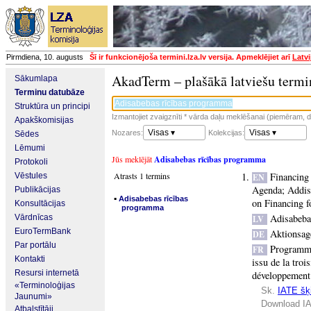
Pirmdiena, 10. augusts
Šī ir funkcionējoša termini.lza.lv versija. Apmeklējiet arī
Latvi
AkadTerm – plašākā latviešu termi
Sākumlapa
Terminu datubāze
Struktūra un principi
Izmantojiet zvaigznīti * vārda daļu meklēšanai (piemēram, da
Apakškomisijas
Visas ▾
Visas ▾
Nozares:
Kolekcijas:
Sēdes
Lēmumi
Jūs meklējāt
Adisabebas rīcības programma
Protokoli
Atrasts 1 termins
Financing
Vēstules
EN
Agenda
;
Addis
Publikācijas
▪
Adisabebas rīcības
on Financing 
Konsultācijas
programma
Adisabeba
Vārdnīcas
LV
EuroTermBank
Aktionsag
DE
Par portālu
Programme
FR
Kontakti
issu de la tro
Resursi internetā
développement
«Terminoloģijas
Sk.
IATE šķi
Jaunumi»
Download IA
Atbalstītāji