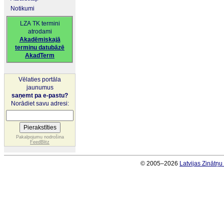
Notikumi
LZA TK termini
atrodami
Akadēmiskajā
terminu datubāzē
AkadTerm
Vēlaties portāla
jaunumus
saņemt pa e-pastu?
Norādiet savu adresi:
Pakalpojumu nodrošina
FeedBlitz
© 2005–2026
Latvijas Zinātņ