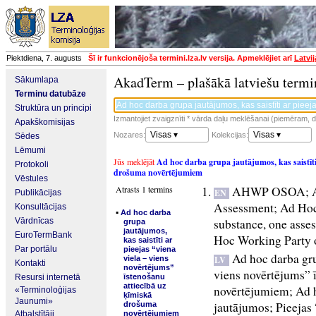
Piektdiena, 7. augusts
Šī ir funkcionējoša termini.lza.lv versija. Apmeklējiet arī
Latvi
AkadTerm – plašākā latviešu termi
Sākumlapa
Terminu datubāze
Struktūra un principi
Izmantojiet zvaigznīti * vārda daļu meklēšanai (piemēram, da
Apakškomisijas
Visas ▾
Visas ▾
Nozares:
Kolekcijas:
Sēdes
Lēmumi
Jūs meklējāt
Ad hoc darba grupa jautājumos, kas saistīti 
Protokoli
drošuma novērtējumiem
Vēstules
Atrasts 1 termins
AHWP OSOA
;
EN
Publikācijas
Assessment
;
Ad Hoc
Konsultācijas
▪
Ad hoc darba
Vārdnīcas
substance, one asse
grupa
jautājumos,
EuroTermBank
Hoc Working Party 
kas saistīti ar
Par portālu
pieejas “viena
Ad hoc darba grup
viela – viens
LV
Kontakti
novērtējums”
viens novērtējums” 
Resursi internetā
īstenošanu
attiecībā uz
novērtējumiem
;
Ad 
«Terminoloģijas
ķīmiskā
Jaunumi»
jautājumos
;
Pieejas
drošuma
Atbalstītāji
novērtējumiem