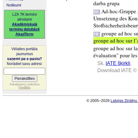
darba grupa
Notikumi
Ad-hoc-Gruppe „
DE
LZA TK termini
Umsetzung des Konze
atrodami
Stoffsicherheitsbeur
Akadēmiskajā
terminu datubāzē
groupe ad hoc su
FR
AkadTerm
groupe ad hoc sur l
groupe ad hoc sur la
Vēlaties portāla
jaunumus
évaluation" pour les
saņemt pa e-pastu?
Sk.
IATE šķirkli
.
Norādiet savu adresi:
Download IATE © 
Pakalpojumu nodrošina
FeedBlitz
© 2005–2026
Latvijas Zinātņ