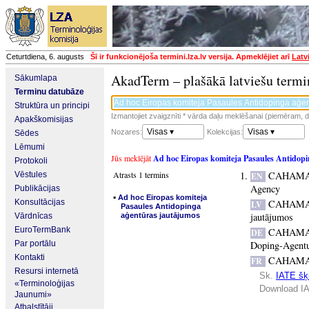
Ceturtdiena, 6. augusts
Šī ir funkcionējoša termini.lza.lv versija. Apmeklējiet arī
Latv
AkadTerm – plašākā latviešu termi
Sākumlapa
Terminu datubāze
Struktūra un principi
Izmantojiet zvaigznīti * vārda daļu meklēšanai (piemēram, da
Apakškomisijas
Visas ▾
Visas ▾
Nozares:
Kolekcijas:
Sēdes
Lēmumi
Jūs meklējāt
Ad hoc Eiropas komiteja Pasaules Antidop
Protokoli
Atrasts 1 termins
CAHAM
Vēstules
EN
Agency
Publikācijas
▪
Ad hoc Eiropas komiteja
Konsultācijas
CAHAM
LV
Pasaules Antidopinga
jautājumos
Vārdnīcas
aģentūras jautājumos
EuroTermBank
CAHAM
DE
Par portālu
Doping-Agent
Kontakti
CAHAM
FR
Resursi internetā
Sk.
IATE šķi
«Terminoloģijas
Download IA
Jaunumi»
Atbalstītāji