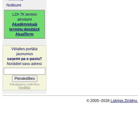
Notikumi
LZA TK termini
atrodami
Akadēmiskajā
terminu datubāzē
AkadTerm
Vēlaties portāla
jaunumus
saņemt pa e-pastu?
Norādiet savu adresi:
Pakalpojumu nodrošina
FeedBlitz
© 2005–2026
Latvijas Zinātņ