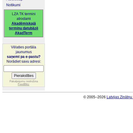
Notikumi
LZA TK termini
atrodami
Akadēmiskajā
terminu datubāzē
AkadTerm
Vēlaties portāla
jaunumus
saņemt pa e-pastu?
Norādiet savu adresi:
Pakalpojumu nodrošina
FeedBlitz
© 2005–2026
Latvijas Zinātņ