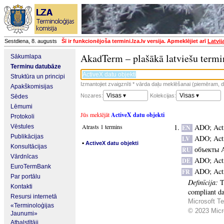
Sestdiena, 8. augusts
Šī ir funkcionējoša termini.lza.lv versija. Apmeklējiet arī
Latvij
AkadTerm – plašākā latviešu termi
Sākumlapa
Terminu datubāze
Struktūra un principi
Izmantojiet zvaigznīti * vārda daļu meklēšanai (piemēram, da
Apakškomisijas
Visas ▾
Visas ▾
Nozares:
Kolekcijas:
Sēdes
Lēmumi
Jūs meklējāt
ActiveX datu objekti
Protokoli
Atrasts 1 termins
ADO
;
Act
Vēstules
EN
Publikācijas
ADO
;
Act
LV
▪
ActiveX datu objekti
Konsultācijas
объекты
RU
Vārdnīcas
ADO
;
Act
DE
EuroTermBank
ADO
;
Act
FR
Par portālu
Definīcija:
T
Kontakti
compliant da
Resursi internetā
Microsoft Te
«Terminoloģijas
© 2023 Micro
Jaunumi»
Atbalstītāji