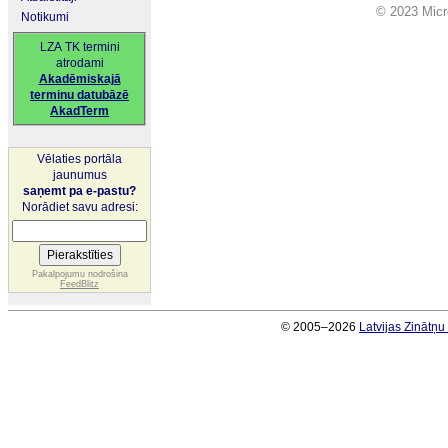
© 2023 Micro
Notikumi
LZA TK termini
atrodami
Akadēmiskajā
terminu datubāzē
AkadTerm
Vēlaties portāla
jaunumus
saņemt pa e-pastu?
Norādiet savu adresi:
Pakalpojumu nodrošina
FeedBlitz
© 2005–2026
Latvijas Zinātņ