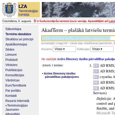
Ceturtdiena, 6. augusts
Šī ir funkcionējoša termini.lza.lv versija. Apmeklējiet arī
Latv
AkadTerm – plašākā latviešu termi
Sākumlapa
Terminu datubāze
Struktūra un principi
Izmantojiet zvaigznīti * vārda daļu meklēšanai (piemēram, da
Apakškomisijas
Visas ▾
Visas ▾
Nozares:
Kolekcijas:
Sēdes
Lēmumi
Jūs meklējāt
Active Directory tiesību pārvaldības pakal
Protokoli
Atrasts 1 termins
AD RMS
Vēstules
EN
Publikācijas
AD RMS
LV
▪
Active Directory tiesību
Konsultācijas
службы Ac
RU
pārvaldības pakalpojums
Vārdnīcas
AD RMS
DE
EuroTermBank
AD RMS
FR
Par portālu
Services)
Kontakti
Definīcija:
A
Resursi internetā
control and p
«Terminoloģijas
flexible, an
Jaunumi»
Microsoft Te
Atbalstītāji