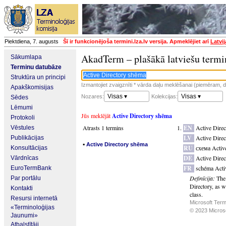
Piektdiena, 7. augusts
Šī ir funkcionējoša termini.lza.lv versija. Apmeklējiet arī
Latvi
AkadTerm – plašākā latviešu termi
Sākumlapa
Terminu datubāze
Struktūra un principi
Izmantojiet zvaigznīti * vārda daļu meklēšanai (piemēram, da
Apakškomisijas
Visas ▾
Visas ▾
Nozares:
Kolekcijas:
Sēdes
Lēmumi
Jūs meklējāt
Active Directory shēma
Protokoli
Atrasts 1 termins
EN
Active Dire
Vēstules
LV
Active Dire
Publikācijas
▪
Active Directory shēma
RU
схема Activ
Konsultācijas
DE
Active Dire
Vārdnīcas
FR
schéma Acti
EuroTermBank
Definīcija:
The 
Par portālu
Directory, as we
Kontakti
class.
Resursi internetā
Microsoft Term
«Terminoloģijas
© 2023 Microsof
Jaunumi»
Atbalstītāji