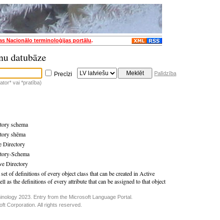
jas Nacionālo terminoloģijas portālu
.
nu datubāze
Palīdzība
Precīzi
tor* vai *pratība)
ctory schema
ctory shēma
e Directory
ctory-Schema
ve Directory
set of definitions of every object class that can be created in Active
ll as the definitions of every attribute that can be assigned to that object
inology 2023. Entry from the Microsoft Language Portal.
t Corporation. All rights reserved.