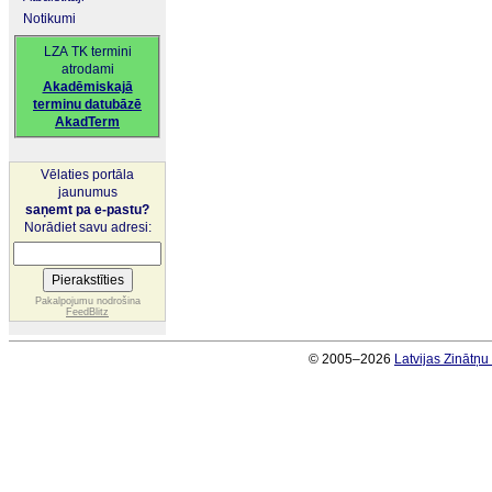
Notikumi
LZA TK termini
atrodami
Akadēmiskajā
terminu datubāzē
AkadTerm
Vēlaties portāla
jaunumus
saņemt pa e-pastu?
Norādiet savu adresi:
Pakalpojumu nodrošina
FeedBlitz
© 2005–2026
Latvijas Zinātņ