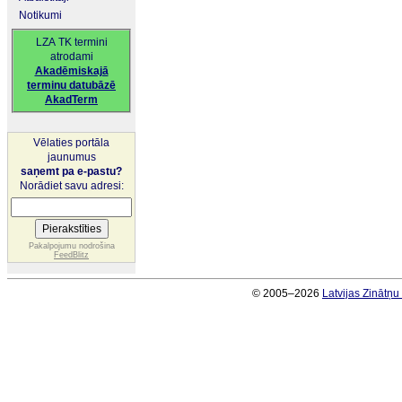
Notikumi
LZA TK termini
atrodami
Akadēmiskajā
terminu datubāzē
AkadTerm
Vēlaties portāla
jaunumus
saņemt pa e-pastu?
Norādiet savu adresi:
Pakalpojumu nodrošina
FeedBlitz
© 2005–2026
Latvijas Zinātņ