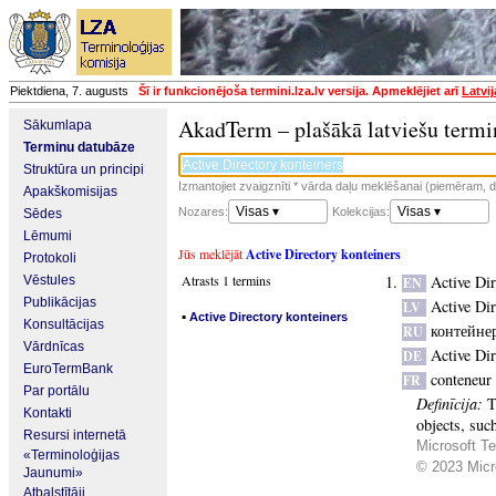
Piektdiena, 7. augusts
Šī ir funkcionējoša termini.lza.lv versija. Apmeklējiet arī
Latvi
AkadTerm – plašākā latviešu termi
Sākumlapa
Terminu datubāze
Struktūra un principi
Izmantojiet zvaigznīti * vārda daļu meklēšanai (piemēram, da
Apakškomisijas
Visas ▾
Visas ▾
Nozares:
Kolekcijas:
Sēdes
Lēmumi
Jūs meklējāt
Active Directory konteiners
Protokoli
Atrasts 1 termins
Active Dir
Vēstules
EN
Publikācijas
Active Dir
LV
▪
Active Directory konteiners
Konsultācijas
контейнер
RU
Vārdnīcas
Active Di
DE
EuroTermBank
conteneur 
FR
Par portālu
Definīcija:
T
Kontakti
objects, suc
Resursi internetā
Microsoft Te
«Terminoloģijas
© 2023 Micro
Jaunumi»
Atbalstītāji