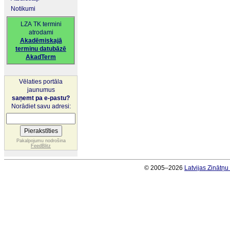
Notikumi
LZA TK termini
atrodami
Akadēmiskajā
terminu datubāzē
AkadTerm
Vēlaties portāla
jaunumus
saņemt pa e-pastu?
Norādiet savu adresi:
Pakalpojumu nodrošina
FeedBlitz
© 2005–2026
Latvijas Zinātņ