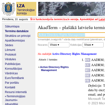
Pirmdiena, 10. augusts
Šī ir funkcionējoša termini.lza.lv versija. Apmeklējiet arī
Latvi
AkadTerm – plašākā latviešu termi
Sākumlapa
Terminu datubāze
Struktūra un principi
Izmantojiet zvaigznīti * vārda daļu meklēšanai (piemēram, da
Apakškomisijas
Visas ▾
Visas ▾
Nozares:
Kolekcijas:
Sēdes
Lēmumi
Jūs meklējāt
Active Directory Rights Management
Protokoli
Atrasts 1 termins
AADRM
Vēstules
EN
Publikācijas
AADRM
LV
▪
Active Directory Rights
Konsultācijas
AADRM
RU
Management
Vārdnīcas
AADRM
DE
EuroTermBank
AADRM
FR
Par portālu
Definīcija:
T
Kontakti
data by encr
Resursi internetā
email, and p
«Terminoloģijas
Microsoft Te
Jaunumi»
© 2023 Micro
Atbalstītāji