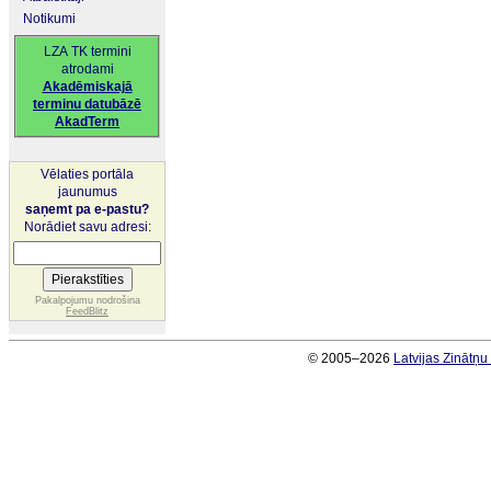
Notikumi
LZA TK termini
atrodami
Akadēmiskajā
terminu datubāzē
AkadTerm
Vēlaties portāla
jaunumus
saņemt pa e-pastu?
Norādiet savu adresi:
Pakalpojumu nodrošina
FeedBlitz
© 2005–2026
Latvijas Zinātņ