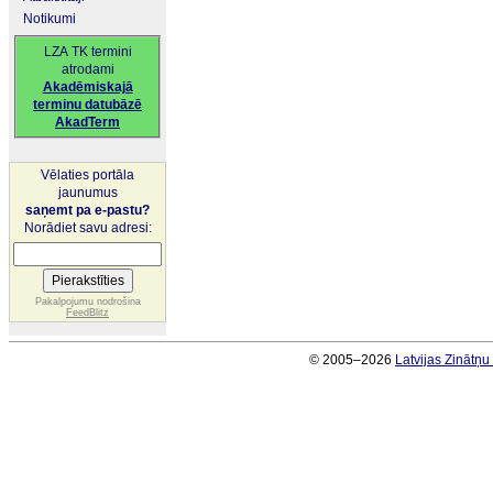
Notikumi
LZA TK termini
atrodami
Akadēmiskajā
terminu datubāzē
AkadTerm
Vēlaties portāla
jaunumus
saņemt pa e-pastu?
Norādiet savu adresi:
Pakalpojumu nodrošina
FeedBlitz
© 2005–2026
Latvijas Zinātņ