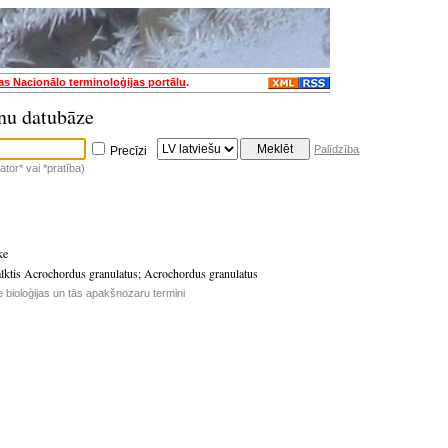
jas Nacionālo terminoloģijas portālu
.
nu datubāze
Palīdzība
Precīzi
tor* vai *pratība)
ke
alktis Acrochordus granulatus
;
Acrochordus granulatus
e bioloģijas un tās apakšnozaru termini