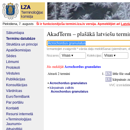
Piektdiena, 7. augusts
Šī ir funkcionējoša termini.lza.lv versija. Apmeklējiet arī
Latvi
AkadTerm – plašākā latviešu termi
Sākumlapa
Terminu datubāze
Struktūra un principi
Izmantojiet zvaigznīti * vārda daļu meklēšanai (piemēram, da
Apakškomisijas
Visas ▾
Visas ▾
Nozares:
Kolekcijas:
Sēdes
Lēmumi
Jūs meklējāt
Acrochordus granulatus
Protokoli
Atrasti 2 termini
EN
little file sna
Vēstules
LV
kārpainais z
Publikācijas
▪
Acrochordus granulatus
Konsultācijas
VVC izstrādāti
▪
kārpainais zalktis
Vārdnīcas
Acrochordus granulatus
EuroTermBank
Par portālu
Kontakti
Resursi internetā
«Terminoloģijas
Jaunumi»
Atbalstītāji